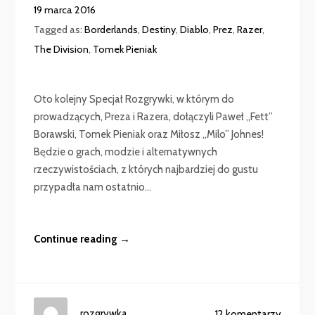
19 marca 2016
Tagged as:
Borderlands
,
Destiny
,
Diablo
,
Prez
,
Razer
,
The Division
,
Tomek Pieniak
Oto kolejny Specjał Rozgrywki, w którym do
prowadzących, Preza i Razera, dołączyli Paweł „Fett”
Borawski, Tomek Pieniak oraz Miłosz „Milo” Johnes!
Będzie o grach, modzie i alternatywnych
rzeczywistościach, z których najbardziej do gustu
przypadła nam ostatnio...
Continue reading →
rozgrywka
12 komentarzy