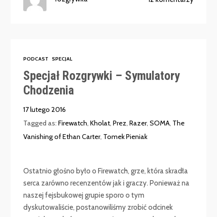
PODCAST
SPECJAL
Specjał Rozgrywki – Symulatory
Chodzenia
17 lutego 2016
Tagged as:
Firewatch
,
Kholat
,
Prez
,
Razer
,
SOMA
,
The
Vanishing of Ethan Carter
,
Tomek Pieniak
Ostatnio głośno było o Firewatch, grze, która skradła
serca zarówno recenzentów jak i graczy. Ponieważ na
naszej fejsbukowej grupie sporo o tym
dyskutowaliście, postanowiliśmy zrobić odcinek