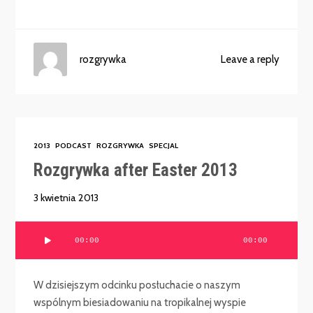
rozgrywka
Leave a reply
2013
PODCAST
ROZGRYWKA
SPECJAL
Rozgrywka after Easter 2013
3 kwietnia 2013
Odtwarzacz
00:00
00:00
plików
dźwiękowych
W dzisiejszym odcinku posłuchacie o naszym
wspólnym biesiadowaniu na tropikalnej wyspie