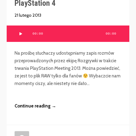
PlayStation 4
21 lutego 2013
Odtwarzacz
00:00
00:00
plików
dźwiękowych
Na prośbę słuchaczy udostępniamy zapis rozmów
przeprowadzonych przez ekipę Rozgrywki w trakcie
trwania PlayStation Meeting 2013. Można powiedzieć,
że jest to plik RAW tylko dla fanów
Wybaczcie nam
momenty ciszy, ale niestety nie dało...
Continue reading →