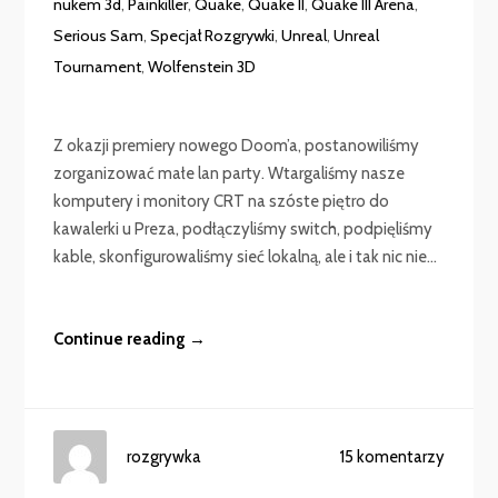
nukem 3d
,
Painkiller
,
Quake
,
Quake II
,
Quake III Arena
,
Serious Sam
,
Specjał Rozgrywki
,
Unreal
,
Unreal
Tournament
,
Wolfenstein 3D
Z okazji premiery nowego Doom’a, postanowiliśmy
zorganizować małe lan party. Wtargaliśmy nasze
komputery i monitory CRT na szóste piętro do
kawalerki u Preza, podłączyliśmy switch, podpięliśmy
kable, skonfigurowaliśmy sieć lokalną, ale i tak nic nie...
Continue reading →
rozgrywka
15 komentarzy