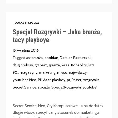
PODCAST
SPECJAL
Specjał Rozgrywki – Jaka branża,
tacy playboye
15 kwietnia 2016
Tagged as:
branża
,
cooldan
,
Dariusz Pasturczak
,
długie włosy
,
grabarz
,
granża
,
kazz
,
Konsolite
,
lata
90.
,
magazyny
,
marketing
,
mięso
,
największy
youtuber
,
Neo
,
Piii Aaar
,
playboy
,
pr
,
Razer
,
rozgrywka
,
Secret Service
,
sociale
,
Specjał Rozgrywki
,
youtube'
Secret Service, Neo, Gry Komputerowe… a na dodatek
długie włosy, specyficzny stosunek do marketingu i