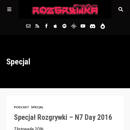
Główna
Specjal
Archiwum
FAQs
Kontakt
PODCAST
SPECJAL
Specjał Rozgrywki – N7 Day 2016
7 listopada 2016