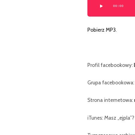
00:00
plików
dźwiękowych
Pobierz MP3
.
Profil facebookowy:
Grupa facebookowa
Strona internetowa:
iTunes: Masz „ejpla”