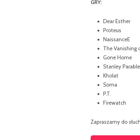
GRY:
Dear Esther
Proteus
NaissanceE
The Vanishing o
Gone Home
Stanley Parable
Kholat
Soma
P.T.
Firewatch
Zapraszamy do słuch
Odtwarzacz