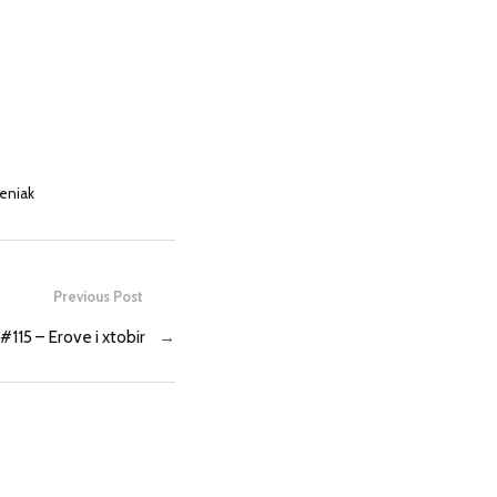
eniak
Previous Post
115 – Erove i xtobir
→