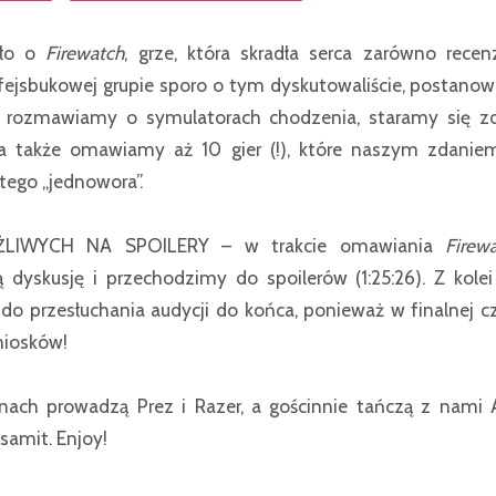
yło o
Firewatch
, grze, która skradła serca zarówno recen
fejsbukowej grupie sporo o tym dyskutowaliście, postanowi
m rozmawiamy o symulatorach chodzenia, staramy się zd
 a także omawiamy aż 10 gier (!), które naszym zdaniem
 tego „jednowora”.
IWYCH NA SPOILERY – w trakcie omawiania
Firew
 dyskusję i przechodzimy do spoilerów (1:25:26). Z kolei 
 do przesłuchania audycji do końca, ponieważ w finalnej 
niosków!
nach prowadzą Prez i Razer, a gościnnie tańczą z nam
samit. Enjoy!