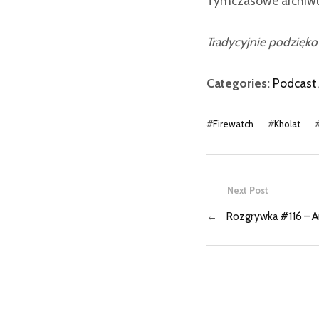
Tymczasowe archiwu
Tradycyjnie podziękow
Categories:
Podcast
,
#
Firewatch
#
Kholat
Next Post
←
Rozgrywka #116 – A