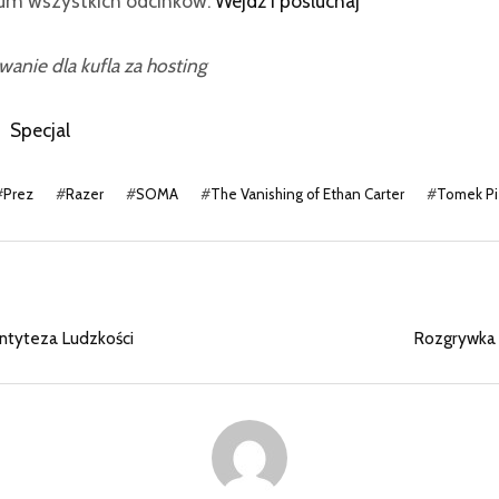
m wszystkich odcinków:
Wejdź i posłuchaj
anie dla kufla za hosting
Specjal
#
Prez
#
Razer
#
SOMA
#
The Vanishing of Ethan Carter
#
Tomek Pi
ntyteza Ludzkości
Rozgrywka #