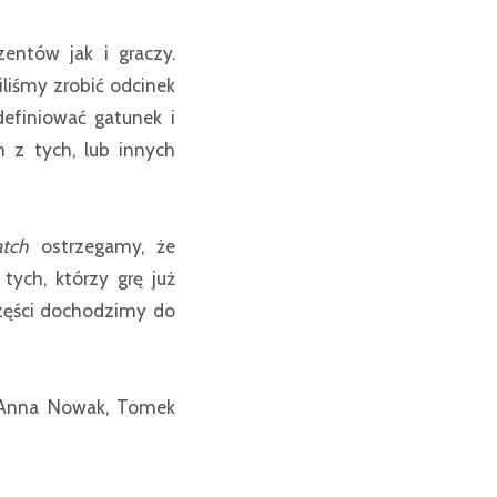
zentów jak i graczy.
liśmy zrobić odcinek
efiniować gatunek i
 z tych, lub innych
atch
ostrzegamy, że
tych, którzy grę już
części dochodzimy do
i Anna Nowak, Tomek