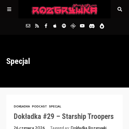
Główna
Specjal
Archiwum
FAQs
Kontakt
DOKŁADKA
PODCAST
SPECJAL
Dokładka #29 – Starship Troopers
26 czerwca 2026
Tagged as:
Dokładka Rozgrywki