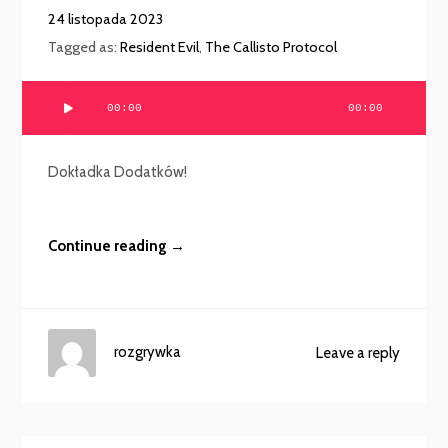
24 listopada 2023
Tagged as:
Resident Evil
,
The Callisto Protocol
Odtwarzacz
00:00
00:00
plików
dźwiękowych
Dokładka Dodatków!
Continue reading →
rozgrywka
Leave a reply