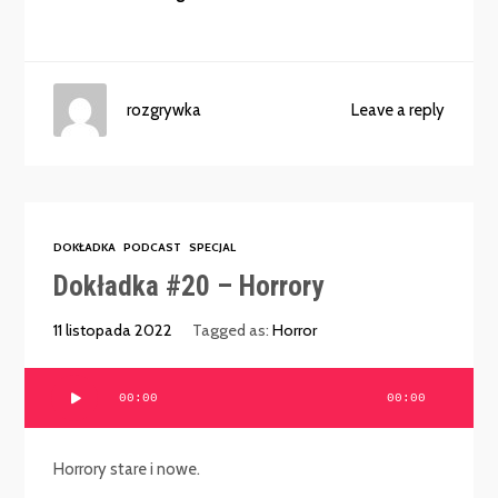
rozgrywka
Leave a reply
DOKŁADKA
PODCAST
SPECJAL
Dokładka #20 – Horrory
11 listopada 2022
Tagged as:
Horror
Odtwarzacz
00:00
00:00
plików
dźwiękowych
Horrory stare i nowe.