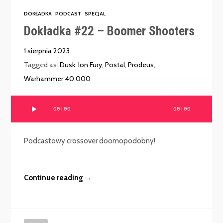
DOKŁADKA
PODCAST
SPECJAL
Dokładka #22 – Boomer Shooters
1 sierpnia 2023
Tagged as:
Dusk
,
Ion Fury
,
Postal
,
Prodeus
,
Warhammer 40.000
Odtwarzacz
00:00
00:00
plików
dźwiękowych
Podcastowy crossover doomopodobny!
Continue reading →