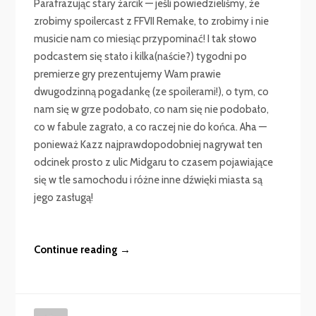
Parafrazując stary żarcik — jeśli powiedzieliśmy, że
zrobimy spoilercast z FFVII Remake, to zrobimy i nie
musicie nam co miesiąc przypominać! I tak słowo
podcastem się stało i kilka(naście?) tygodni po
premierze gry prezentujemy Wam prawie
dwugodzinną pogadankę (ze spoilerami!), o tym, co
nam się w grze podobało, co nam się nie podobało,
co w fabule zagrało, a co raczej nie do końca. Aha —
ponieważ Kazz najprawdopodobniej nagrywał ten
odcinek prosto z ulic Midgaru to czasem pojawiające
się w tle samochodu i różne inne dźwięki miasta są
jego zasługą!
Continue reading →