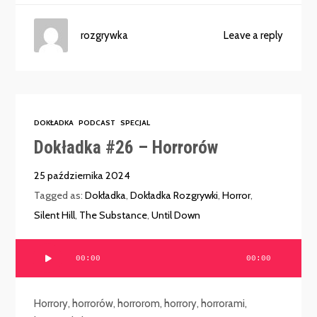
rozgrywka
Leave a reply
DOKŁADKA
PODCAST
SPECJAL
Dokładka #26 – Horrorów
25 października 2024
Tagged as:
Dokładka
,
Dokładka Rozgrywki
,
Horror
,
Silent Hill
,
The Substance
,
Until Down
Odtwarzacz
00:00
00:00
plików
dźwiękowych
Horrory, horrorów, horrorom, horrory, horrorami,