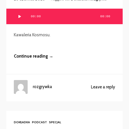
Odtwarzacz
00:00
00:00
plików
dźwiękowych
Kawaleria Kosmosu.
Continue reading →
rozgrywka
Leave a reply
DOKŁADKA
PODCAST
SPECJAL