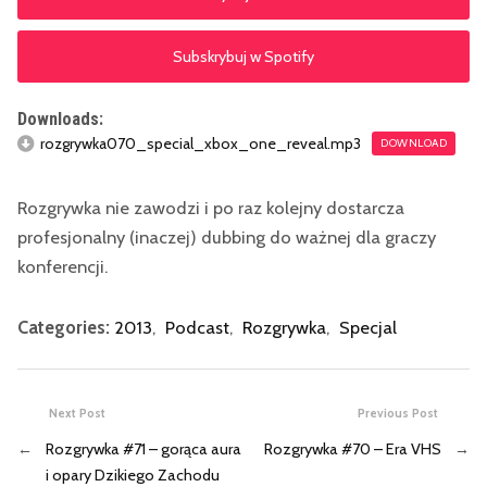
Subskrybuj w Spotify
Downloads:
rozgrywka070_special_xbox_one_reveal.mp3
DOWNLOAD
Rozgrywka nie zawodzi i po raz kolejny dostarcza
profesjonalny (inaczej) dubbing do ważnej dla graczy
konferencji.
Categories:
2013
,
Podcast
,
Rozgrywka
,
Specjal
Next Post
Previous Post
←
Rozgrywka #71 – gorąca aura
Rozgrywka #70 – Era VHS
→
i opary Dzikiego Zachodu