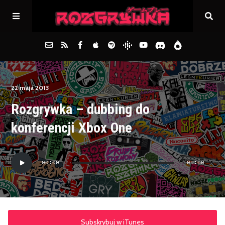
Główna
22 maja 2013
Rozgrywka – dubbing do
Archiwum
konferencji Xbox One
FAQs
Odtwarzacz
00:00
00:00
plików
Kontakt
dźwiękowych
Subskrybuj w iTunes