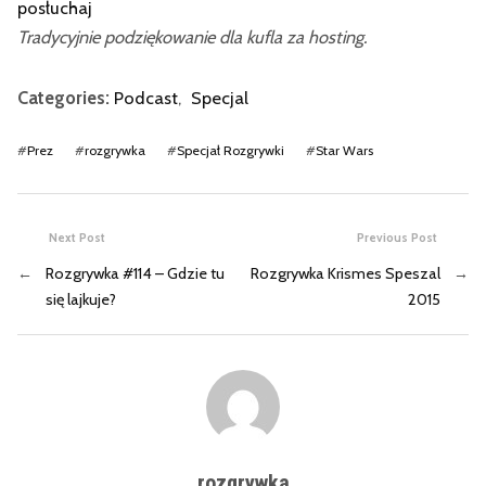
posłuchaj
Tradycyjnie podziękowanie dla kufla za hosting.
Categories:
Podcast
,
Specjal
#
Prez
#
rozgrywka
#
Specjał Rozgrywki
#
Star Wars
Next Post
Previous Post
←
Rozgrywka #114 – Gdzie tu
Rozgrywka Krismes Speszal
→
się lajkuje?
2015
rozgrywka