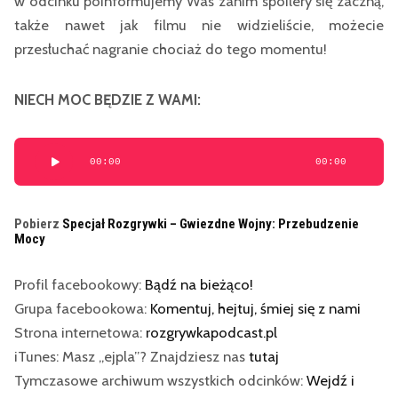
w odcinku poinformujemy Was zanim spoilery się zaczną,
także nawet jak filmu nie widzieliście, możecie
przesłuchać nagranie chociaż do tego momentu!
NIECH MOC BĘDZIE Z WAMI:
Odtwarzacz
00:00
00:00
plików
dźwiękowych
Pobierz
Specjał Rozgrywki – Gwiezdne Wojny: Przebudzenie
Mocy
Profil facebookowy:
Bądź na bieżąco!
Grupa facebookowa:
Komentuj, hejtuj, śmiej się z nami
Strona internetowa:
rozgrywkapodcast.pl
iTunes: Masz „ejpla”? Znajdziesz nas
tutaj
Tymczasowe archiwum wszystkich odcinków:
Wejdź i