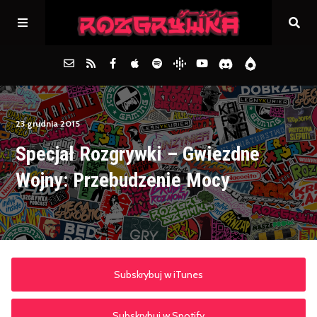
Główna
23 grudnia 2015
Specjał Rozgrywki – Gwiezdne
Archiwum
Wojny: Przebudzenie Mocy
FAQs
Kontakt
Subskrybuj w iTunes
Subskrybuj w Spotify