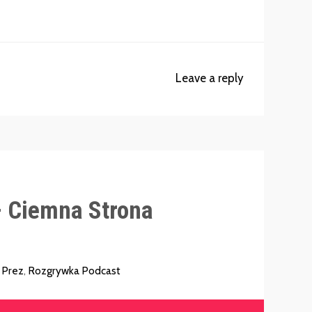
Leave a reply
 Ciemna Strona
,
Prez
,
Rozgrywka Podcast
Używaj
strzałek