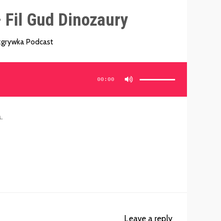
 Fil Gud Dinozaury
grywka Podcast
Używaj
strzałek
do
00:00
góry/do
dołu
aby
zwiększyć
lub
zmniejszyć
głośność.
.
Leave a reply