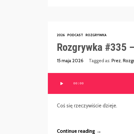
2026
PODCAST
ROZGRYWKA
Rozgrywka #335 –
15 maja 2026
Tagged as:
Prez
,
Rozg
Odtwarzacz
00:00
plików
dźwiękowych
Coś się rzeczywiście dzieje.
Continue reading →