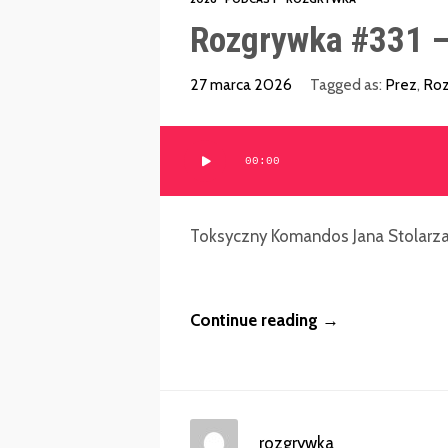
Rozgrywka #331 –
27 marca 2026
Tagged as:
Prez
,
Roz
Odtwarzacz
00:00
plików
dźwiękowych
Toksyczny Komandos Jana Stolarza
Continue reading →
rozgrywka