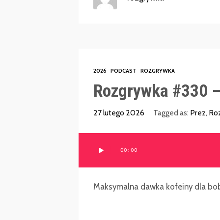
2026
PODCAST
ROZGRYWKA
Rozgrywka #330 –
27 lutego 2026
Tagged as:
Prez
,
Ro
Odtwarzacz
00:00
plików
dźwiękowych
Maksymalna dawka kofeiny dla bob