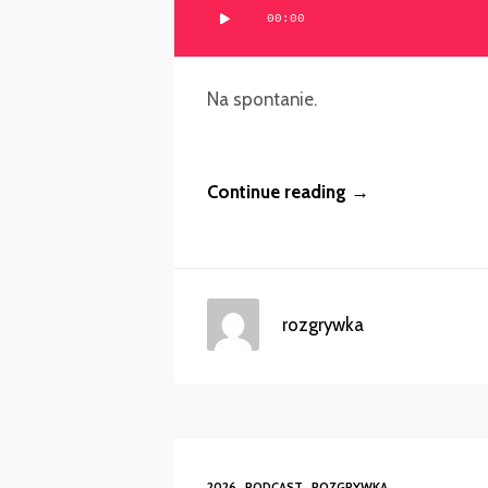
00:00
plików
dźwiękowych
Na spontanie.
Continue reading →
rozgrywka
2026
PODCAST
ROZGRYWKA