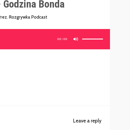
 Godzina Bonda
rez
,
Rozgrywka Podcast
Używaj
strzałek
do
00:00
góry/do
dołu
aby
zwiększyć
lub
zmniejszyć
głośność.
Leave a reply