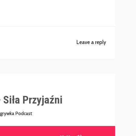
Leave a reply
Siła Przyjaźni
grywka Podcast
Używaj
strzałek
do