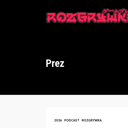
This is a placeholder for your sticky navigation bar. It should n
Prez
2026
PODCAST
ROZGRYWKA