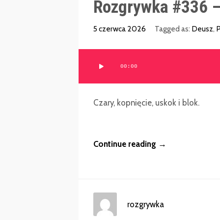
Rozgrywka #336 –
5 czerwca 2026
Tagged as:
Deusz
,
P
Odtwarzacz
00:00
plików
dźwiękowych
Czary, kopnięcie, uskok i blok.
Continue reading →
rozgrywka