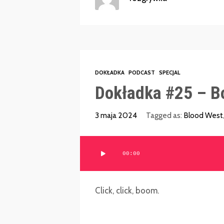
DOKŁADKA
PODCAST
SPECJAL
Dokładka #25 – B
3 maja 2024
Tagged as:
Blood West
Odtwarzacz
00:00
plików
dźwiękowych
Click, click, boom.