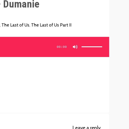
– Dumanie
,
The Last of Us
,
The Last of Us Part II
Używaj
strzałek
do
00:00
góry/do
dołu
aby
zwiększyć
lub
zmniejszyć
głośność.
Leave a reply