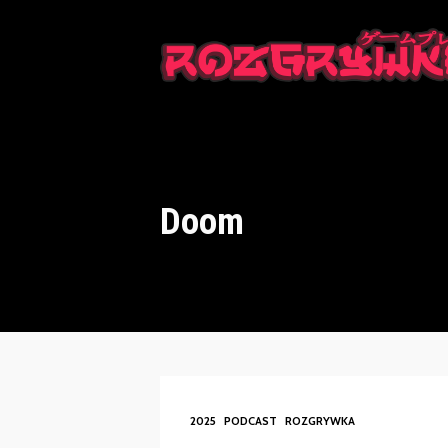
This is a placeholder for your sticky navigation bar. It should n
Doom
2025
PODCAST
ROZGRYWKA