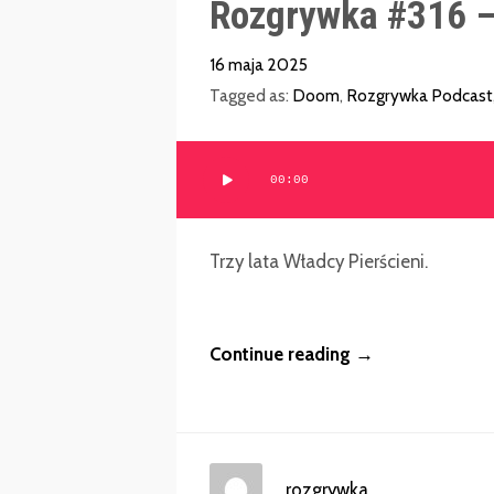
Rozgrywka #316 
16 maja 2025
Tagged as:
Doom
,
Rozgrywka Podcast
Odtwarzacz
00:00
plików
dźwiękowych
Trzy lata Władcy Pierścieni.
Continue reading →
rozgrywka