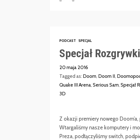
PODCAST
SPECJAL
Specjał Rozgrywk
20 maja 2016
Tagged as:
Doom
,
Doom II
,
Doomopo
Quake III Arena
,
Serious Sam
,
Specjał 
3D
Z okazji premiery nowego Doom’a, 
Wtargaliśmy nasze komputery i mon
Preza, podłączyliśmy switch, podpię