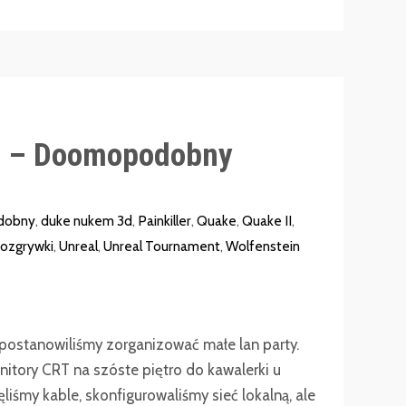
i – Doomopodobny
dobny
,
duke nukem 3d
,
Painkiller
,
Quake
,
Quake II
,
Rozgrywki
,
Unreal
,
Unreal Tournament
,
Wolfenstein
postanowiliśmy zorganizować małe lan party.
itory CRT na szóste piętro do kawalerki u
liśmy kable, skonfigurowaliśmy sieć lokalną, ale