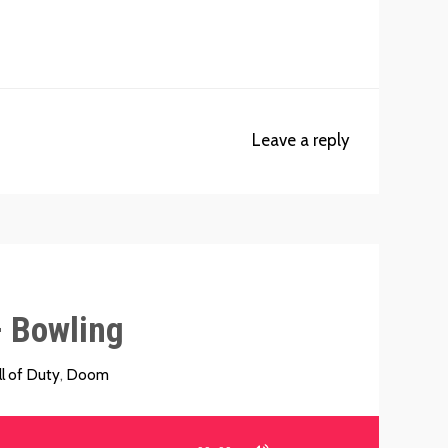
Leave a reply
 Bowling
ll of Duty
,
Doom
Używaj
strzałek
do