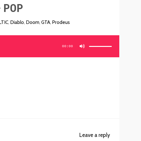
– POP
LTIC
,
Diablo
,
Doom
,
GTA
,
Prodeus
Używaj
strzałek
do
00:00
góry/do
dołu
aby
zwiększyć
lub
zmniejszyć
głośność.
Leave a reply