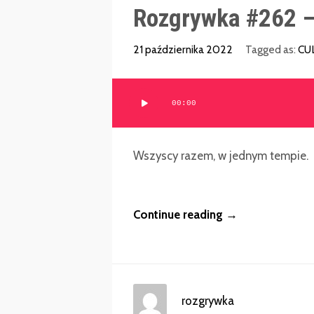
Rozgrywka #262 
21 października 2022
Tagged as:
CU
Odtwarzacz
00:00
plików
dźwiękowych
Wszyscy razem, w jednym tempie.
Continue reading →
rozgrywka