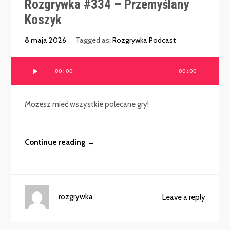
Rozgrywka #334 – Przemyślany
Koszyk
8 maja 2026
Tagged as:
Rozgrywka Podcast
Odtwarzacz
00:00
00:00
plików
dźwiękowych
Możesz mieć wszystkie polecane gry!
Continue reading →
rozgrywka
Leave a reply