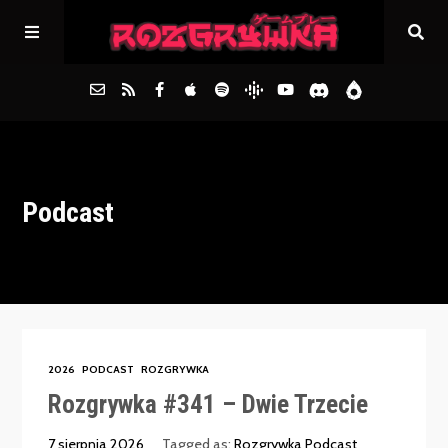
Główna
Podcast
Archiwum
FAQs
Kontakt
2026
PODCAST
ROZGRYWKA
Rozgrywka #341 – Dwie Trzecie
7 sierpnia 2026
Tagged as:
Rozgrywka Podcast