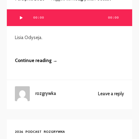
Odtwarzacz
00:00
00:00
plików
dźwiękowych
Lisia Odyseja.
Continue reading →
rozgrywka
Leave a reply
2026
PODCAST
ROZGRYWKA