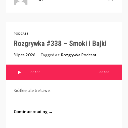
PODCAST
Rozgrywka #338 – Smoki i Bajki
3 lipca 2026
Tagged as:
Rozgrywka Podcast
Odtwarzacz
00:00
00:00
plików
dźwiękowych
Krótkie, ale treściwe.
Continue reading →