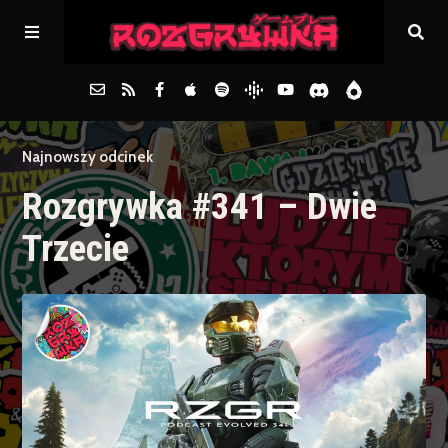
Główna
Najnowszy odcinek
Rozgrywka #341 – Dwie
Archiwum
Trzecie
FAQs
Kontakt