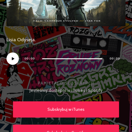
Lisia Odyseja.
Odtwarzacz
00:00
00:00
plików
dźwiękowych
PAMIĘTAJ O SUBSKRYPCJI
Jesteśmy dostępni w iTunes i Spotify
Subskrybuj w iTunes