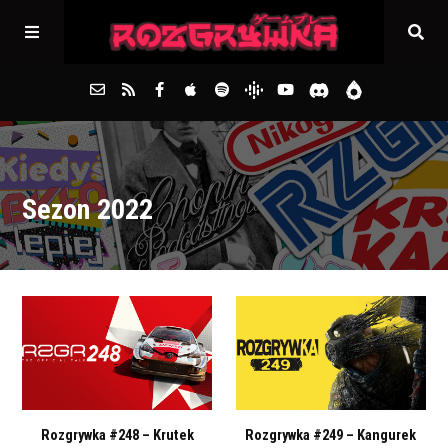
Główna
Sezon 2022
Archiwum
FAQs
Kontakt
Rozgrywka #248 – Krutek
Rozgrywka #249 – Kangurek