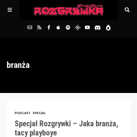
Główna
branża
Archiwum
FAQs
Kontakt
PODCAST
SPECJAL
Specjał Rozgrywki – Jaka branża,
tacy playboye