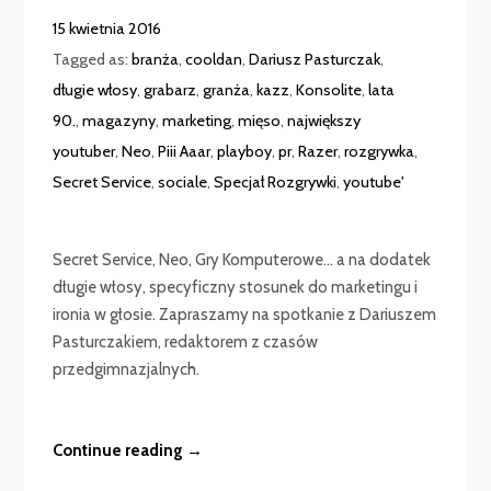
15 kwietnia 2016
Tagged as:
branża
,
cooldan
,
Dariusz Pasturczak
,
długie włosy
,
grabarz
,
granża
,
kazz
,
Konsolite
,
lata
90.
,
magazyny
,
marketing
,
mięso
,
największy
youtuber
,
Neo
,
Piii Aaar
,
playboy
,
pr
,
Razer
,
rozgrywka
,
Secret Service
,
sociale
,
Specjał Rozgrywki
,
youtube'
Secret Service, Neo, Gry Komputerowe… a na dodatek
długie włosy, specyficzny stosunek do marketingu i
ironia w głosie. Zapraszamy na spotkanie z Dariuszem
Pasturczakiem, redaktorem z czasów
przedgimnazjalnych.
Continue reading →