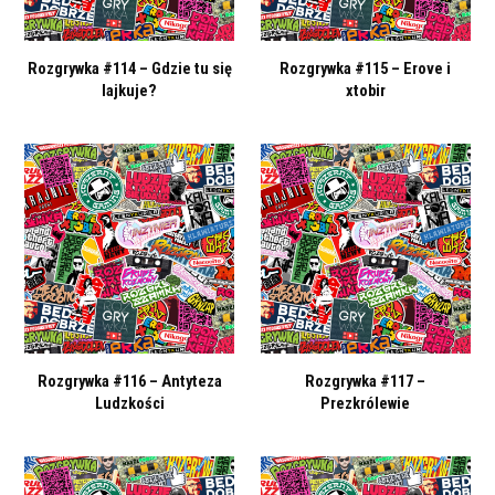
Rozgrywka #114 – Gdzie tu się
Rozgrywka #115 – Erove i
lajkuje?
xtobir
Rozgrywka #116 – Antyteza
Rozgrywka #117 –
Ludzkości
Prezkrólewie