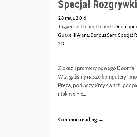
Specjał Rozgrywk
20 maja 2016
Tagged as:
Doom
,
Doom II
,
Doomopo
Quake III Arena
,
Serious Sam
,
Specjał 
3D
Z okazji premiery nowego Doom’a, 
Wtargaliśmy nasze komputery i mon
Preza, podłączyliśmy switch, podpię
i tak nic nie...
Continue reading →