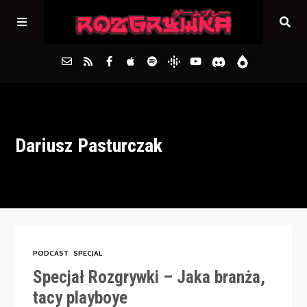
Główna
Dariusz Pasturczak
Archiwum
FAQs
Kontakt
PODCAST
SPECJAL
Specjał Rozgrywki – Jaka branża,
tacy playboye