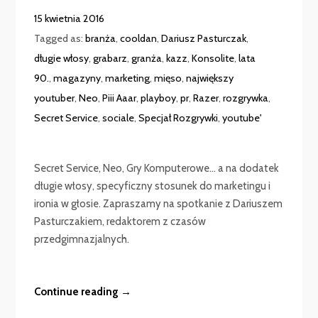
15 kwietnia 2016
Tagged as:
branża
,
cooldan
,
Dariusz Pasturczak
,
długie włosy
,
grabarz
,
granża
,
kazz
,
Konsolite
,
lata
90.
,
magazyny
,
marketing
,
mięso
,
największy
youtuber
,
Neo
,
Piii Aaar
,
playboy
,
pr
,
Razer
,
rozgrywka
,
Secret Service
,
sociale
,
Specjał Rozgrywki
,
youtube'
Secret Service, Neo, Gry Komputerowe… a na dodatek
długie włosy, specyficzny stosunek do marketingu i
ironia w głosie. Zapraszamy na spotkanie z Dariuszem
Pasturczakiem, redaktorem z czasów
przedgimnazjalnych.
Continue reading →