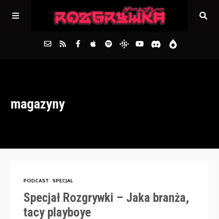
Główna
magazyny
Archiwum
FAQs
Kontakt
PODCAST
SPECJAL
Specjał Rozgrywki – Jaka branża,
tacy playboye