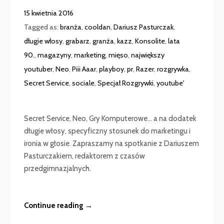
15 kwietnia 2016
Tagged as:
branża
,
cooldan
,
Dariusz Pasturczak
,
długie włosy
,
grabarz
,
granża
,
kazz
,
Konsolite
,
lata
90.
,
magazyny
,
marketing
,
mięso
,
największy
youtuber
,
Neo
,
Piii Aaar
,
playboy
,
pr
,
Razer
,
rozgrywka
,
Secret Service
,
sociale
,
Specjał Rozgrywki
,
youtube'
Secret Service, Neo, Gry Komputerowe… a na dodatek
długie włosy, specyficzny stosunek do marketingu i
ironia w głosie. Zapraszamy na spotkanie z Dariuszem
Pasturczakiem, redaktorem z czasów
przedgimnazjalnych.
Continue reading →