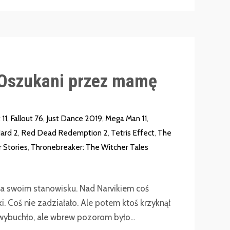
Oszukani przez mamę
11
,
Fallout 76
,
Just Dance 2019
,
Mega Man 11
,
ard 2
,
Red Dead Redemption 2
,
Tetris Effect
,
The
 Stories
,
Thronebreaker: The Witcher Tales
 na swoim stanowisku. Nad Narvikiem coś
. Coś nie zadziałało. Ale potem ktoś krzyknął
ybuchło, ale wbrew pozorom było...