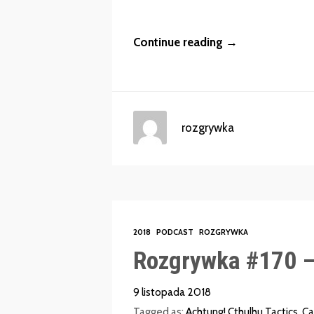
Continue reading →
rozgrywka
2018
PODCAST
ROZGRYWKA
Rozgrywka #170 –
9 listopada 2018
Tagged as:
Achtung! Cthulhu Tactics
,
Ca