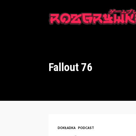
This is a placeholder for your sticky navigation bar. It should n
Fallout 76
DOKŁADKA
PODCAST