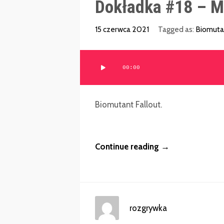
Dokładka #18 – Mu
15 czerwca 2021
Tagged as:
Biomuta
Odtwarzacz
00:00
plików
dźwiękowych
Biomutant Fallout.
Continue reading →
rozgrywka