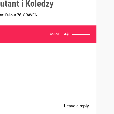
tant i Koledzy
nt
,
Fallout 76
,
GRAVEN
Używaj
strzałek
do
00:00
góry/do
dołu
aby
zwiększyć
lub
zmniejszyć
głośność.
Leave a reply