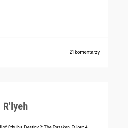
21 komentarzy
 R’lyeh
ll of Cthulhu
,
Destiny 2: The Forsaken
,
Fallout 4
,