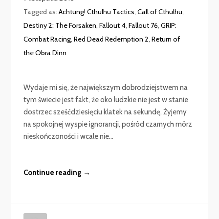
Tagged as:
Achtung! Cthulhu Tactics
,
Call of Cthulhu
,
Destiny 2: The Forsaken
,
Fallout 4
,
Fallout 76
,
GRIP:
Combat Racing
,
Red Dead Redemption 2
,
Return of
the Obra Dinn
Wydaje mi się, że największym dobrodziejstwem na
tym świecie jest fakt, że oko ludzkie nie jest w stanie
dostrzec sześćdziesięciu klatek na sekundę. Żyjemy
na spokojnej wyspie ignorancji, pośród czarnych mórz
nieskończoności i wcale nie...
Continue reading →