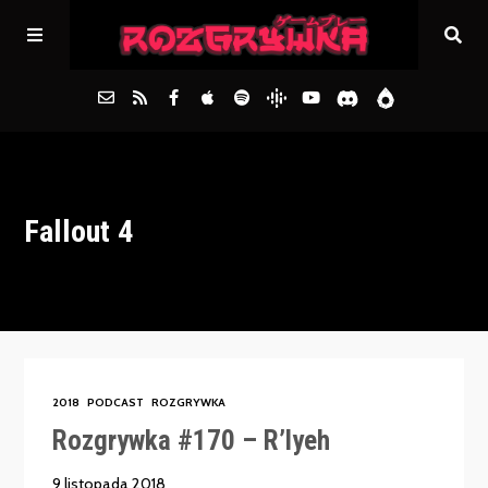
Główna
Fallout 4
Archiwum
FAQs
Kontakt
2018
PODCAST
ROZGRYWKA
Rozgrywka #170 – R’lyeh
9 listopada 2018