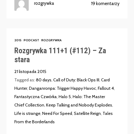
rozgrywka
19 komentarzy
2015
PODCAST
ROZGRYWKA
Rozgrywka 111+1 (#112) – Za
stara
21 listopada 2015
Tagged as:
80 days
,
Call of Duty: Black Ops III
,
Card
Hunter
,
Danganronpa: Trigger Happy Havoc
,
Fallout 4
,
Fantastyczna Czwórka
,
Halo 5
,
Halo: The Master
Chief Collection
,
Keep Talking and Nobody Explodes
,
Life is strange
,
Need For Speed
,
Satellite Reign
,
Tales
From the Borderlands