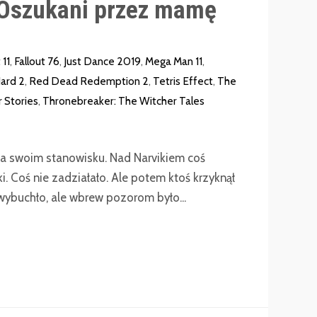
Oszukani przez mamę
11
,
Fallout 76
,
Just Dance 2019
,
Mega Man 11
,
ard 2
,
Red Dead Redemption 2
,
Tetris Effect
,
The
 Stories
,
Thronebreaker: The Witcher Tales
 na swoim stanowisku. Nad Narvikiem coś
. Coś nie zadziałało. Ale potem ktoś krzyknął
ybuchło, ale wbrew pozorom było...