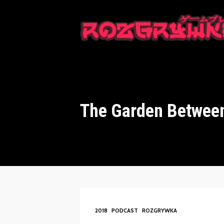
This is a placeholder for your sticky navigation bar. It should n
The Garden Betwee
2018
PODCAST
ROZGRYWKA