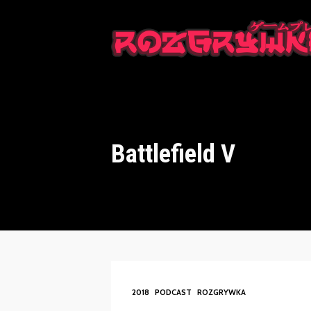
This is a placeholder for your sticky navigation bar. It should n
Battlefield V
2018
PODCAST
ROZGRYWKA