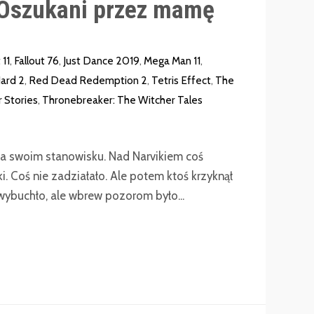
Oszukani przez mamę
11
,
Fallout 76
,
Just Dance 2019
,
Mega Man 11
,
ard 2
,
Red Dead Redemption 2
,
Tetris Effect
,
The
 Stories
,
Thronebreaker: The Witcher Tales
 na swoim stanowisku. Nad Narvikiem coś
. Coś nie zadziałało. Ale potem ktoś krzyknął
ybuchło, ale wbrew pozorom było...