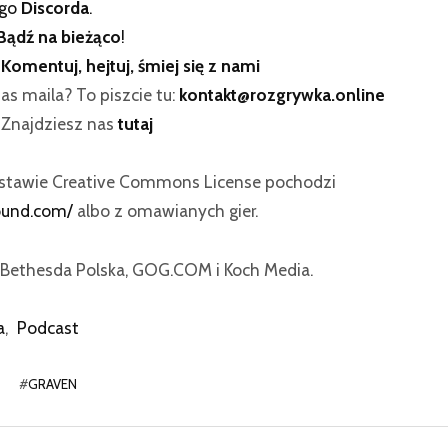
ego
Discorda
.
Bądź na bieżąco
!
:
Komentuj, hejtuj, śmiej się z nami
as maila? To piszcie tu:
kontakt@rozgrywka.online
? Znajdziesz nas
tutaj
dstawie Creative Commons License pochodzi
ound.com/
albo z omawianych gier.
Bethesda Polska, GOG.COM i Koch Media.
a
,
Podcast
#
GRAVEN