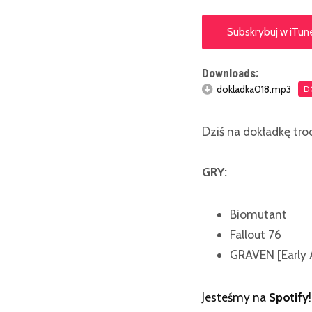
Subskrybuj w iTun
Downloads:
dokladka018.mp3
D
Dziś na dokładkę tro
GRY:
Biomutant
Fallout 76
GRAVEN [Early 
Jesteśmy na
Spotify
!