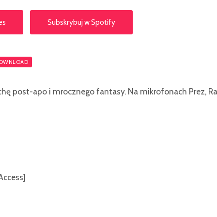
es
Subskrybuj w Spotify
OWNLOAD
chę post-apo i mrocznego fantasy. Na mikrofonach Prez, Raz
Access]