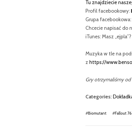
Tu znajdziecie nasz
Profil facebookowy:
Grupa facebookowa
Chcecie napisać do n
iTunes: Masz „ejpla”
Muzyka w tle na po
z
https://www.bens
Gry otrzymaliśmy od
Categories:
Dokładk
#
Biomutant
#
Fallout 76