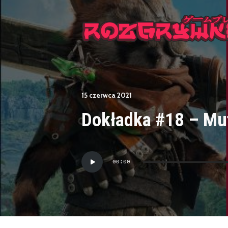
15 czerwca 2021
Dokładka #18 – Mut
Odtwarzacz
00:00
plików
dźwiękowych