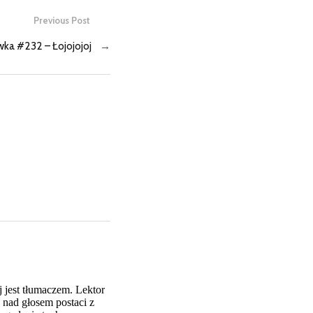
Previous Post
ka #232 – Łojojojoj
→