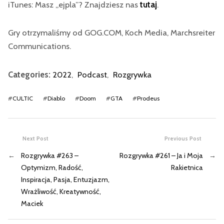
iTunes: Masz „ejpla”? Znajdziesz nas
tutaj
.
Gry otrzymaliśmy od GOG.COM, Koch Media, Marchsreiter
Communications.
Categories:
2022
,
Podcast
,
Rozgrywka
#
CULTIC
#
Diablo
#
Doom
#
GTA
#
Prodeus
Next Post
Previous Post
←
Rozgrywka #263 –
Rozgrywka #261 – Ja i Moja
→
Optymizm, Radość,
Rakietnica
Inspiracja, Pasja, Entuzjazm,
Wrażliwość, Kreatywność,
Maciek