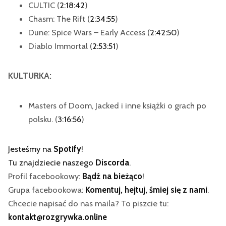
CULTIC (
2:18:42
)
Chasm: The Rift (
2:34:55
)
Dune: Spice Wars – Early Access (
2:42:50
)
Diablo Immortal (
2:53:51
)
KULTURKA:
Masters of Doom, Jacked i inne książki o grach po
polsku. (
3:16:56
)
Jesteśmy na
Spotify
!
Tu znajdziecie naszego
Discorda
.
Profil facebookowy:
Bądź na bieżąco
!
Grupa facebookowa:
Komentuj, hejtuj, śmiej się z nami
.
Chcecie napisać do nas maila? To piszcie tu:
kontakt@rozgrywka.online