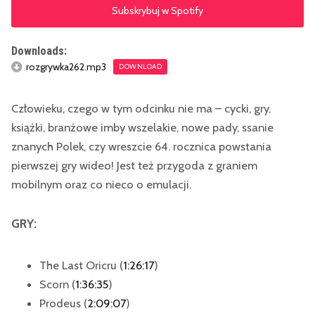
Subskrybuj w Spotify
Downloads:
rozgrywka262.mp3
DOWNLOAD
Człowieku, czego w tym odcinku nie ma – cycki, gry,
książki, branżowe imby wszelakie, nowe pady, ssanie
znanych Polek, czy wreszcie 64. rocznica powstania
pierwszej gry wideo! Jest też przygoda z graniem
mobilnym oraz co nieco o emulacji.
GRY:
The Last Oricru (
1:26:17
)
Scorn (
1:36:35
)
Prodeus (
2:09:07
)