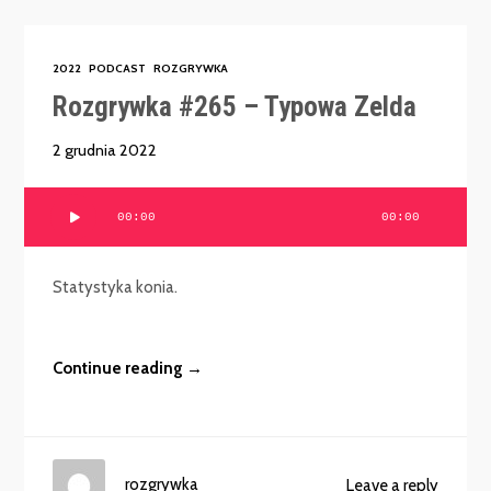
2022
PODCAST
ROZGRYWKA
Rozgrywka #265 – Typowa Zelda
2 grudnia 2022
Odtwarzacz
00:00
00:00
plików
dźwiękowych
Statystyka konia.
Continue reading →
rozgrywka
Leave a reply