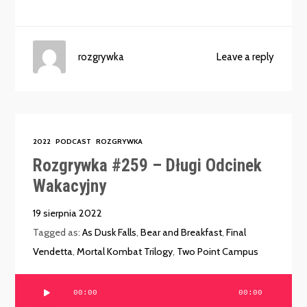
rozgrywka
Leave a reply
2022
PODCAST
ROZGRYWKA
Rozgrywka #259 – Długi Odcinek
Wakacyjny
19 sierpnia 2022
Tagged as:
As Dusk Falls
,
Bear and Breakfast
,
Final
Vendetta
,
Mortal Kombat Trilogy
,
Two Point Campus
Odtwarzacz
00:00
00:00
plików