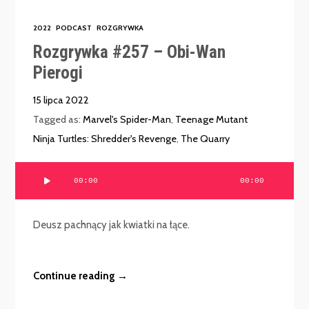
2022
PODCAST
ROZGRYWKA
Rozgrywka #257 – Obi-Wan
Pierogi
15 lipca 2022
Tagged as:
Marvel's Spider-Man
,
Teenage Mutant
Ninja Turtles: Shredder's Revenge
,
The Quarry
Odtwarzacz
00:00
00:00
plików
dźwiękowych
Deusz pachnący jak kwiatki na łące.
Continue reading →