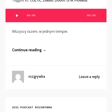
Tagged as:
CULTIC
,
Diablo
,
Doom
,
GTA
,
Prodeus
Odtwarzacz
00:00
00:00
plików
dźwiękowych
Wszyscy razem, w jednym tempie.
Continue reading →
rozgrywka
Leave a reply
2022
PODCAST
ROZGRYWKA