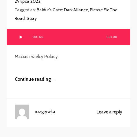
29 lipca 2022
Tagged as:
Baldur's Gate: Dark Alliance
,
Please Fix The
Road
,
Stray
Odtwarzacz
00:00
00:00
plików
dźwiękowych
Macias i wielcy Polacy.
Continue reading →
rozgrywka
Leave a reply