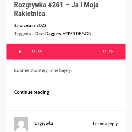
Rozgrywka #261 – Ja i Moja
Rakietnica
23 września 2022
Tagged as:
Devil Daggers
,
HYPER DEMON
Odtwarzacz
00:00
00:00
plików
dźwiękowych
Boomer shootery i inne bajery.
Continue reading →
rozgrywka
Leave a reply