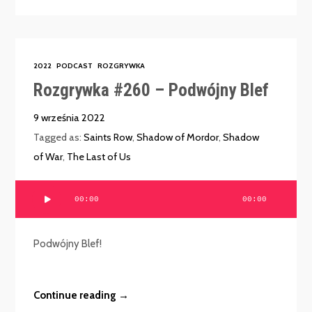
2022
PODCAST
ROZGRYWKA
Rozgrywka #260 – Podwójny Blef
9 września 2022
Tagged as:
Saints Row
,
Shadow of Mordor
,
Shadow
of War
,
The Last of Us
Odtwarzacz
00:00
00:00
plików
dźwiękowych
Podwójny Blef!
Continue reading →