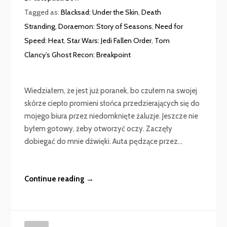
Tagged as:
Blacksad: Under the Skin
,
Death
Stranding
,
Doraemon: Story of Seasons
,
Need for
Speed: Heat
,
Star Wars: Jedi Fallen Order
,
Tom
Clancy’s Ghost Recon: Breakpoint
Wiedziałem, że jest już poranek, bo czułem na swojej
skórze ciepło promieni słońca przedzierających się do
mojego biura przez niedomknięte żaluzje. Jeszcze nie
byłem gotowy, żeby otworzyć oczy. Zaczęły
dobiegać do mnie dźwięki. Auta pędzące przez...
Continue reading →