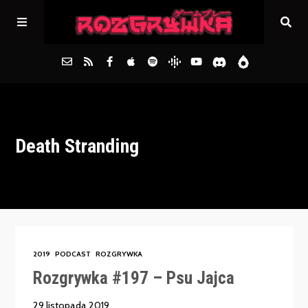
Główna
Death Stranding
Archiwum
FAQs
Kontakt
2019
PODCAST
ROZGRYWKA
Rozgrywka #197 – Psu Jajca
29 listopada 2019