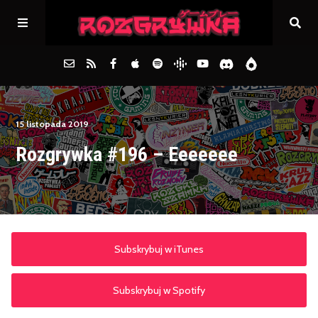
Główna
15 listopada 2019
Rozgrywka #196 – Eeeeeee
Archiwum
FAQs
Kontakt
Subskrybuj w iTunes
Subskrybuj w Spotify