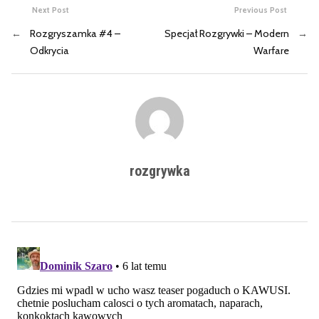
Next Post
Previous Post
←
Rozgryszamka #4 –
Specjał Rozgrywki – Modern
→
Odkrycia
Warfare
rozgrywka