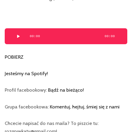
Odtwarzacz
00:00
00:00
plików
dźwiękowych
POBIERZ
Jesteśmy na Spotify!
Profil facebookowy:
Bądź na bieżąco!
Grupa facebookowa:
Komentuj, hejtuj, śmiej się z nami
Chcecie napisać do nas maila? To piszcie tu:
rozgrywkatv@gmail.com!