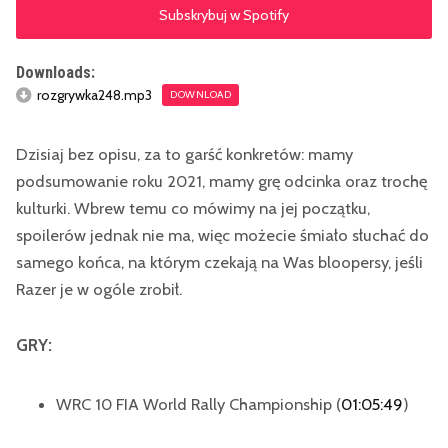
Subskrybuj w Spotify
Downloads:
rozgrywka248.mp3
DOWNLOAD
Dzisiaj bez opisu, za to garść konkretów: mamy
podsumowanie roku 2021, mamy grę odcinka oraz trochę
kulturki. Wbrew temu co mówimy na jej początku,
spoilerów jednak nie ma, więc możecie śmiało słuchać do
samego końca, na którym czekają na Was bloopersy, jeśli
Razer je w ogóle zrobił.
GRY:
WRC 10 FIA World Rally Championship (
01:05:49
)