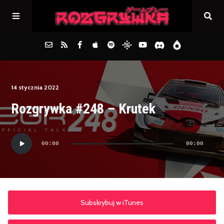
Główna
14 stycznia 2022
Rozgrywka #248 – Krutek
Archiwum
Odtwarzacz
FAQs
00:00
00:00
plików
dźwiękowych
Kontakt
Subskrybuj w iTunes