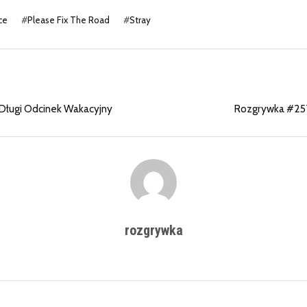
ce
#
Please Fix The Road
#
Stray
Długi Odcinek Wakacyjny
Rozgrywka #257
rozgrywka