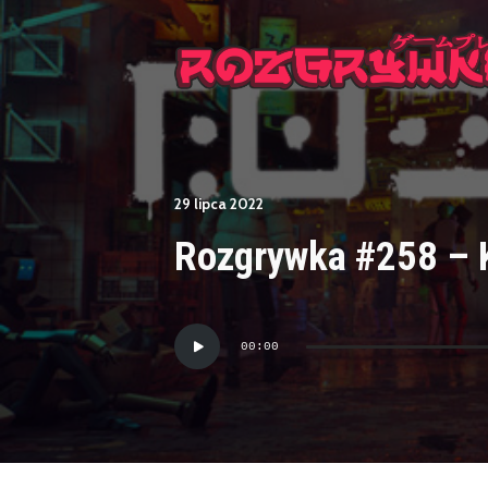
29 lipca 2022
Rozgrywka #258 – K
Odtwarzacz
00:00
plików
dźwiękowych