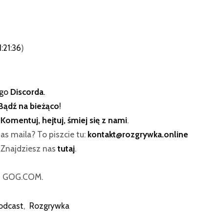
1:21:36
)
ego
Discorda
.
Bądź na bieżąco
!
:
Komentuj, hejtuj, śmiej się z nami
.
as maila? To piszcie tu:
kontakt@rozgrywka.online
? Znajdziesz nas
tutaj
.
od GOG.COM.
odcast
,
Rozgrywka