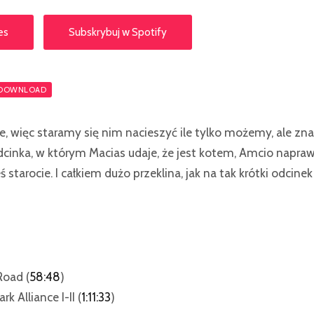
es
Subskrybuj w Spotify
DOWNLOAD
e, więc staramy się nim nacieszyć ile tylko możemy, ale zna
dcinka, w którym Macias udaje, że jest kotem, Amcio naprawi
ś starocie. I całkiem dużo przeklina, jak na tak krótki odcine
Road (
58:48
)
rk Alliance I-II (
1:11:33
)