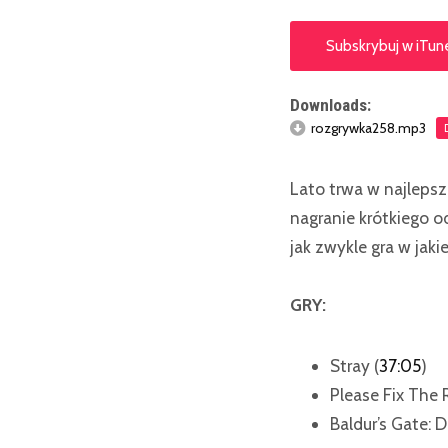
Subskrybuj w iTun
Downloads:
rozgrywka258.mp3
Lato trwa w najlepsz
nagranie krótkiego o
jak zwykle gra w jakie
GRY:
Stray (
37:05
)
Please Fix The 
Baldur’s Gate: Da