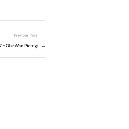
Previous Post
 – Obi-Wan Pierogi
→