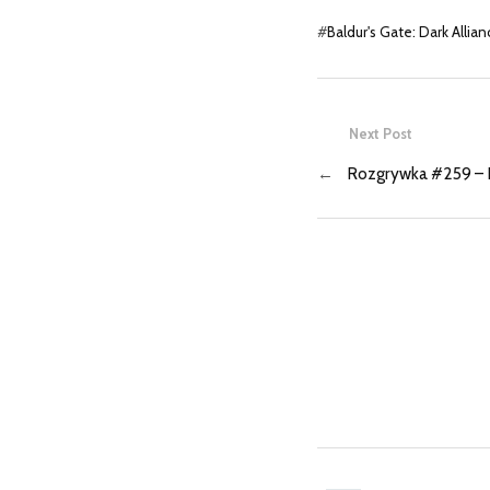
#
Baldur's Gate: Dark Allian
Next Post
←
Rozgrywka #259 – 