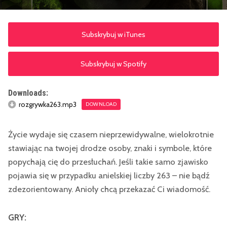
Subskrybuj w iTunes
Subskrybuj w Spotify
Downloads:
rozgrywka263.mp3
DOWNLOAD
Życie wydaje się czasem nieprzewidywalne, wielokrotnie
stawiając na twojej drodze osoby, znaki i symbole, które
popychają cię do przesłuchań. Jeśli takie samo zjawisko
pojawia się w przypadku anielskiej liczby 263 – nie bądź
zdezorientowany. Anioły chcą przekazać Ci wiadomość.
GRY: