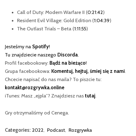
Call of Duty: Modern Warfare II (
0:21:42
)
Resident Evil Village: Gold Edition (
1:04:39
)
The Outlast Trials – Beta (
1:11:55
)
Jesteśmy na
Spotify
!
Tu znajdziecie naszego
Discorda
.
Profil facebookowy:
Bądź na bieżąco
!
Grupa facebookowa:
Komentuj, hejtuj, śmiej się z nami
.
Chcecie napisać do nas maila? To piszcie tu:
kontakt@rozgrywka.online
iTunes: Masz „ejpla”? Znajdziesz nas
tutaj
.
Gry otrzymaliśmy od Cenega.
Categories:
2022
,
Podcast
,
Rozgrywka