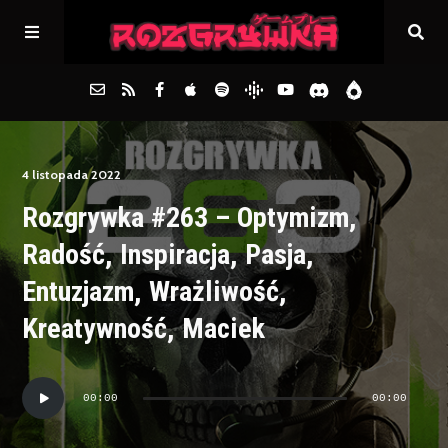
Główna
4 listopada 2022
Rozgrywka #263 – Optymizm,
Archiwum
Radość, Inspiracja, Pasja,
FAQs
Entuzjazm, Wrażliwość,
Kreatywność, Maciek
Kontakt
Odtwarzacz
00:00
00:00
plików
dźwiękowych