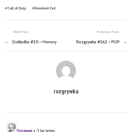
#
Call of Duty
#
Resident Evil
Next Post
Previous Post
←
Dokładka #20 – Horrory
Rozgrywka #262 – POP
→
rozgrywka