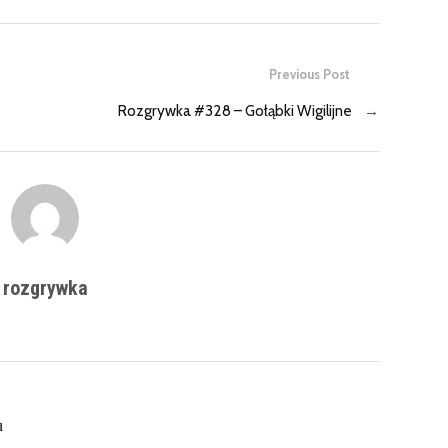
Previous Post
Rozgrywka #328 – Gołąbki Wigilijne
→
rozgrywka