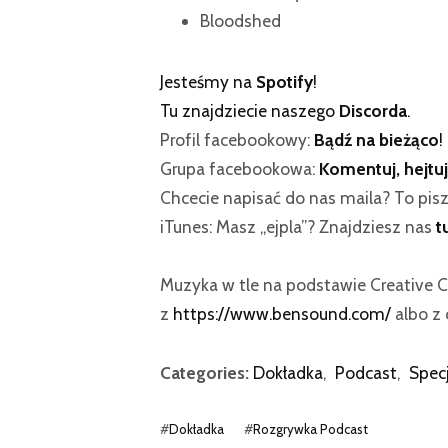
Bloodshed
Jesteśmy na
Spotify
!
Tu znajdziecie naszego
Discorda
.
Profil facebookowy:
Bądź na bieżąco
!
Grupa facebookowa:
Komentuj, hejtuj
Chcecie napisać do nas maila? To pisz
iTunes: Masz „ejpla”? Znajdziesz nas
t
Muzyka w tle na podstawie Creative
z
https://www.bensound.com/
albo z 
Categories:
Dokładka
,
Podcast
,
Specj
#
Dokładka
#
Rozgrywka Podcast