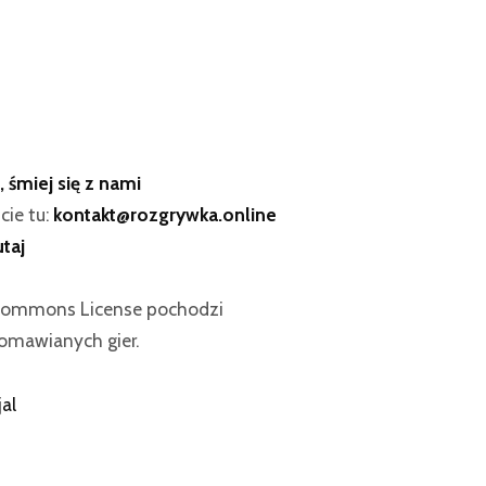
, śmiej się z nami
cie tu:
kontakt@rozgrywka.online
utaj
 Commons License pochodzi
omawianych gier.
al