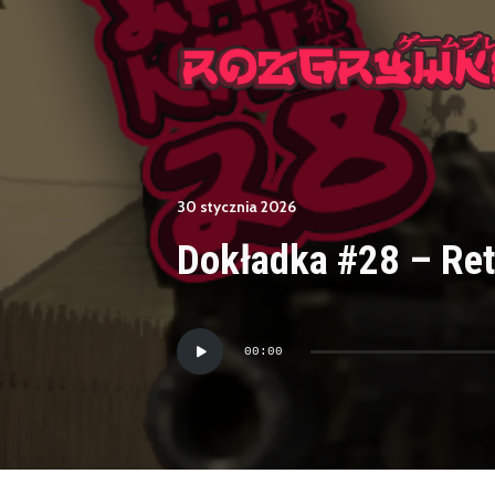
30 stycznia 2026
Dokładka #28 – Re
Odtwarzacz
00:00
plików
dźwiękowych