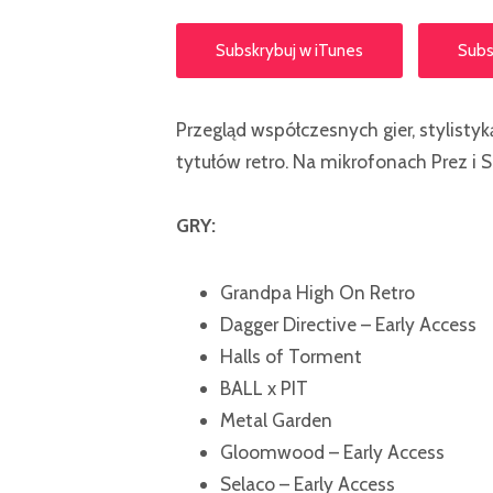
Subskrybuj w iTunes
Subs
Przegląd współczesnych gier, stylisty
tytułów retro. Na mikrofonach Prez i S
GRY:
Grandpa High On Retro
Dagger Directive – Early Access
Halls of Torment
BALL x PIT
Metal Garden
Gloomwood – Early Access
Selaco – Early Access