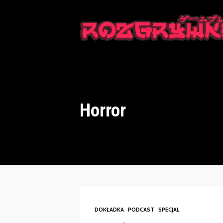
This is a placeholder for your sticky navigation bar. It should n
Horror
DOKŁADKA
PODCAST
SPECJAL