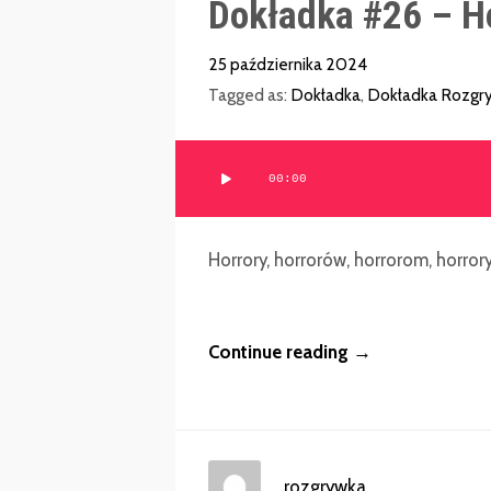
Dokładka #26 – H
25 października 2024
Tagged as:
Dokładka
,
Dokładka Rozgry
Odtwarzacz
00:00
plików
dźwiękowych
Horrory, horrorów, horrorom, horrory
Continue reading →
rozgrywka