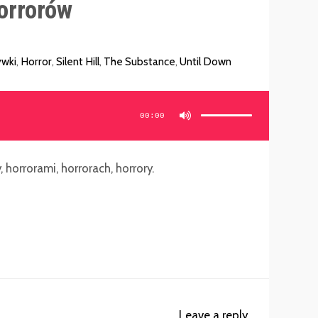
orrorów
wki
,
Horror
,
Silent Hill
,
The Substance
,
Until Down
Używaj
strzałek
do
00:00
góry/do
dołu
aby
zwiększyć
lub
zmniejszyć
głośność.
, horrorami, horrorach, horrory.
Leave a reply