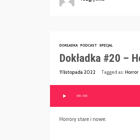
DOKŁADKA
PODCAST
SPECJAL
Dokładka #20 – H
11 listopada 2022
Tagged as:
Horror
Odtwarzacz
00:00
plików
dźwiękowych
Horrory stare i nowe.