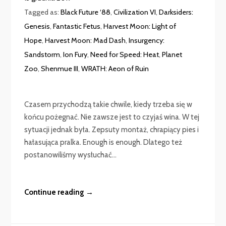
Tagged as:
Black Future ‘88
,
Civilization VI
,
Darksiders:
Genesis
,
Fantastic Fetus
,
Harvest Moon: Light of
Hope
,
Harvest Moon: Mad Dash
,
Insurgency:
Sandstorm
,
Ion Fury
,
Need for Speed: Heat
,
Planet
Zoo
,
Shenmue III
,
WRATH: Aeon of Ruin
Czasem przychodzą takie chwile, kiedy trzeba się w
końcu pożegnać. Nie zawsze jest to czyjaś wina. W tej
sytuacji jednak była. Zepsuty montaż, chrapiący pies i
hałasująca pralka. Enough is enough. Dlatego też
postanowiliśmy wysłuchać...
Continue reading →