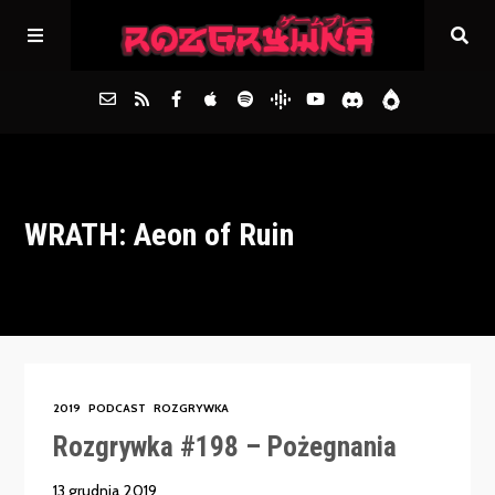
Główna
WRATH: Aeon of Ruin
Archiwum
FAQs
Kontakt
2019
PODCAST
ROZGRYWKA
Rozgrywka #198 – Pożegnania
13 grudnia 2019