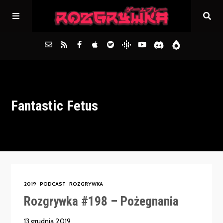
Główna
Fantastic Fetus
Archiwum
FAQs
Kontakt
2019
PODCAST
ROZGRYWKA
Rozgrywka #198 – Pożegnania
13 grudnia 2019