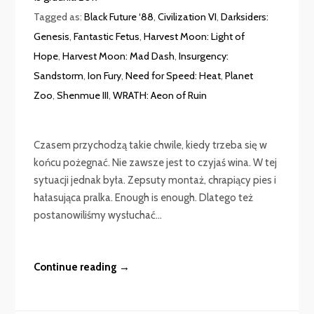
Tagged as:
Black Future ‘88
,
Civilization VI
,
Darksiders:
Genesis
,
Fantastic Fetus
,
Harvest Moon: Light of
Hope
,
Harvest Moon: Mad Dash
,
Insurgency:
Sandstorm
,
Ion Fury
,
Need for Speed: Heat
,
Planet
Zoo
,
Shenmue III
,
WRATH: Aeon of Ruin
Czasem przychodzą takie chwile, kiedy trzeba się w
końcu pożegnać. Nie zawsze jest to czyjaś wina. W tej
sytuacji jednak była. Zepsuty montaż, chrapiący pies i
hałasująca pralka. Enough is enough. Dlatego też
postanowiliśmy wysłuchać...
Continue reading →