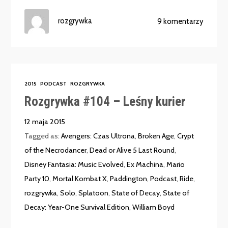
rozgrywka
9 komentarzy
2015
PODCAST
ROZGRYWKA
Rozgrywka #104 – Leśny kurier
12 maja 2015
Tagged as:
Avengers: Czas Ultrona
,
Broken Age
,
Crypt
of the Necrodancer
,
Dead or Alive 5 Last Round
,
Disney Fantasia: Music Evolved
,
Ex Machina
,
Mario
Party 10
,
Mortal Kombat X
,
Paddington
,
Podcast
,
Ride
,
rozgrywka
,
Solo
,
Splatoon
,
State of Decay
,
State of
Decay: Year-One Survival Edition
,
William Boyd