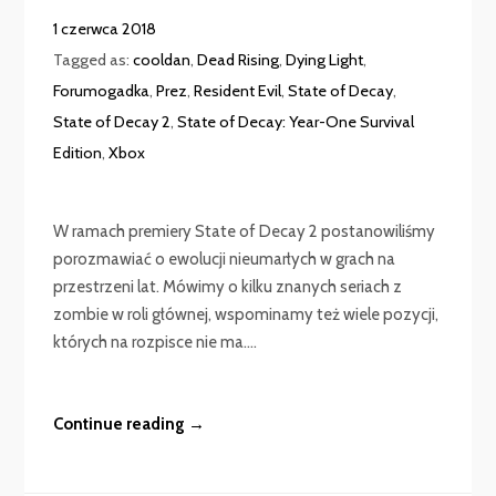
1 czerwca 2018
Tagged as:
cooldan
,
Dead Rising
,
Dying Light
,
Forumogadka
,
Prez
,
Resident Evil
,
State of Decay
,
State of Decay 2
,
State of Decay: Year-One Survival
Edition
,
Xbox
W ramach premiery State of Decay 2 postanowiliśmy
porozmawiać o ewolucji nieumarłych w grach na
przestrzeni lat. Mówimy o kilku znanych seriach z
zombie w roli głównej, wspominamy też wiele pozycji,
których na rozpisce nie ma....
Continue reading →