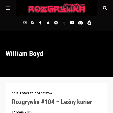
Główna
William Boyd
Archiwum
FAQs
Kontakt
2015
PODCAST
ROZGRYWKA
Rozgrywka #104 – Leśny kurier
12 maja 2015