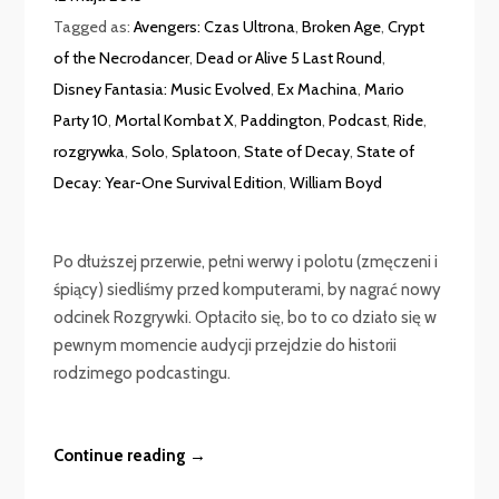
Tagged as:
Avengers: Czas Ultrona
,
Broken Age
,
Crypt
of the Necrodancer
,
Dead or Alive 5 Last Round
,
Disney Fantasia: Music Evolved
,
Ex Machina
,
Mario
Party 10
,
Mortal Kombat X
,
Paddington
,
Podcast
,
Ride
,
rozgrywka
,
Solo
,
Splatoon
,
State of Decay
,
State of
Decay: Year-One Survival Edition
,
William Boyd
Po dłuższej przerwie, pełni werwy i polotu (zmęczeni i
śpiący) siedliśmy przed komputerami, by nagrać nowy
odcinek Rozgrywki. Opłaciło się, bo to co działo się w
pewnym momencie audycji przejdzie do historii
rodzimego podcastingu.
Continue reading →