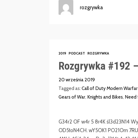
rozgrywka
2019
PODCAST
ROZGRYWKA
Rozgrywka #192 –
20 września 2019
Tagged as:
Call of Duty Modern Warfa
Gears of War
,
Knights and Bikes
,
Need 
G34r2 OF w4r 5 8r4K śl3d23N14 W
OD5łoN4CH. wY5OK1 PO21Om 7RUD