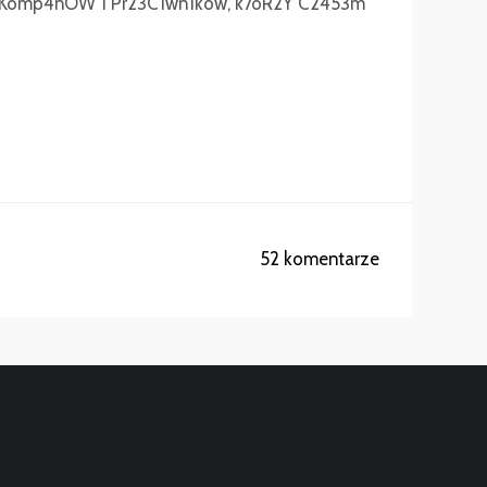
 Komp4nÓW 1 Pr23C1wn1ków, k7óR2Y C2453m
52 komentarze