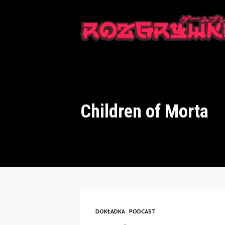
This is a placeholder for your sticky navigation bar. It should n
Children of Morta
DOKŁADKA
PODCAST