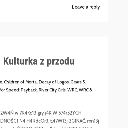
Leave a reply
 Kulturka z przodu
re
,
Children of Morta
,
Decay of Logos
,
Gears 5
,
for Speed: Payback
,
River City Girls
,
WRC
,
WRC 8
y2W4Ń w 7R4Kc13 gry j4K W 574r52YCH
NOŚC1 N4 H4RdcOr3, Ł47W13j 2G1NĄĆ, mn13j