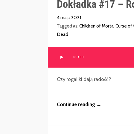
Dokładka #17 – Ro
4 maja 2021
Tagged as:
Children of Morta
,
Curse of
Dead
Odtwarzacz
00:00
plików
dźwiękowych
Czy rogaliki dają radość?
Continue reading →