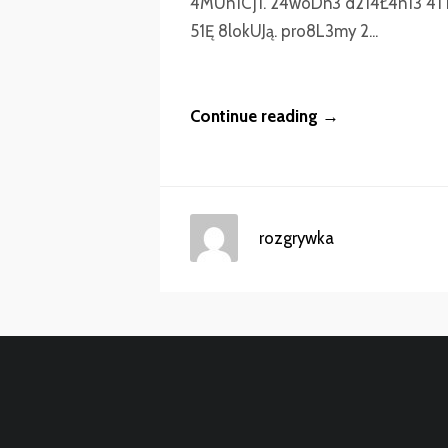
4MUn1Cj1. 24woDn3 d214Ł4n13 41
51Ę 8lokUJą. pro8L3my 2...
Continue reading →
rozgrywka