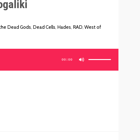
galiki
 the Dead Gods
,
Dead Cells
,
Hades
,
RAD
,
West of
Używaj
strzałek
do
00:00
góry/do
dołu
aby
zwiększyć
lub
zmniejszyć
głośność.