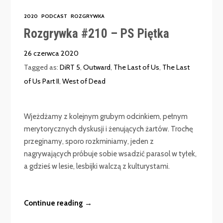
2020
PODCAST
ROZGRYWKA
Rozgrywka #210 – PS Piętka
26 czerwca 2020
Tagged as:
DiRT 5
,
Outward
,
The Last of Us
,
The Last
of Us Part II
,
West of Dead
Wjeżdżamy z kolejnym grubym odcinkiem, pełnym
merytorycznych dyskusji i żenujących żartów. Trochę
przeginamy, sporo rozkminiamy, jeden z
nagrywających próbuje sobie wsadzić parasol w tyłek,
a gdzieś w lesie, lesbijki walczą z kulturystami.
Continue reading →