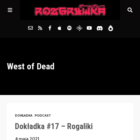
Główna
West of Dead
Archiwum
FAQs
Kontakt
DOKŁADKA
PODCAST
Dokładka #17 – Rogaliki
4 maja 2021