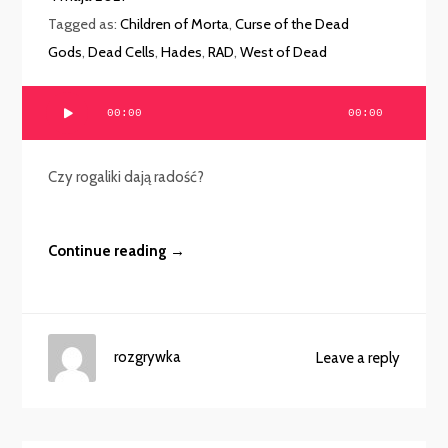
Tagged as:
Children of Morta
,
Curse of the Dead
Gods
,
Dead Cells
,
Hades
,
RAD
,
West of Dead
Odtwarzacz
00:00
00:00
plików
dźwiękowych
Czy rogaliki dają radość?
Continue reading →
rozgrywka
Leave a reply