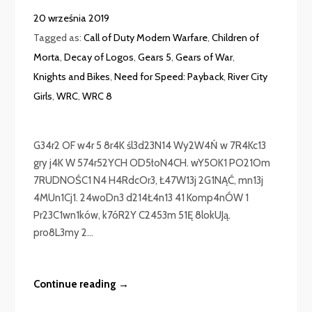
20 września 2019
Tagged as:
Call of Duty Modern Warfare
,
Children of
Morta
,
Decay of Logos
,
Gears 5
,
Gears of War
,
Knights and Bikes
,
Need for Speed: Payback
,
River City
Girls
,
WRC
,
WRC 8
G34r2 OF w4r 5 8r4K śl3d23N14 Wy2W4Ń w 7R4Kc13
gry j4K W 574r52YCH OD5łoN4CH. wY5OK1 PO21Om
7RUDNOŚC1 N4 H4RdcOr3, Ł47W13j 2G1NĄĆ, mn13j
4MUn1Cj1. 24woDn3 d214Ł4n13 41 Komp4nÓW 1
Pr23C1wn1ków, k7óR2Y C2453m 51Ę 8lokUJą.
pro8L3my 2...
Continue reading →