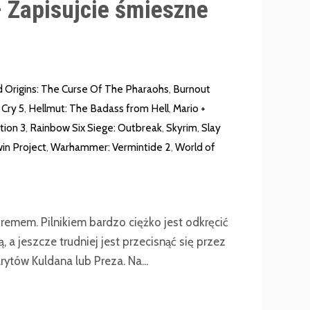
 Zapisujcie śmieszne
d Origins: The Curse Of The Pharaohs
,
Burnout
 Cry 5
,
Hellmut: The Badass from Hell
,
Mario +
tion 3
,
Rainbow Six Siege: Outbreak
,
Skyrim
,
Slay
in Project
,
Warhammer: Vermintide 2
,
World of
 kremem. Pilnikiem bardzo ciężko jest odkręcić
 a jeszcze trudniej jest przecisnąć się przez
arytów Kuldana lub Preza. Na...