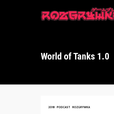
This is a placeholder for your sticky navigation bar. It should n
World of Tanks 1.0
2018
PODCAST
ROZGRYWKA