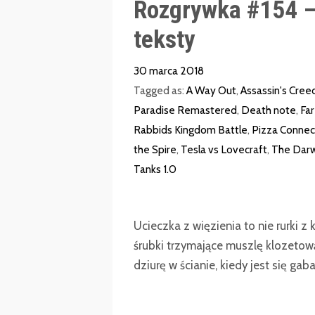
Rozgrywka #154 –
teksty
30 marca 2018
Tagged as:
A Way Out
,
Assassin's Cree
Paradise Remastered
,
Death note
,
Far
Rabbids Kingdom Battle
,
Pizza Connec
the Spire
,
Tesla vs Lovecraft
,
The Darw
Tanks 1.0
Ucieczka z więzienia to nie rurki z
śrubki trzymające muszlę klozetową,
dziurę w ścianie, kiedy jest się gab