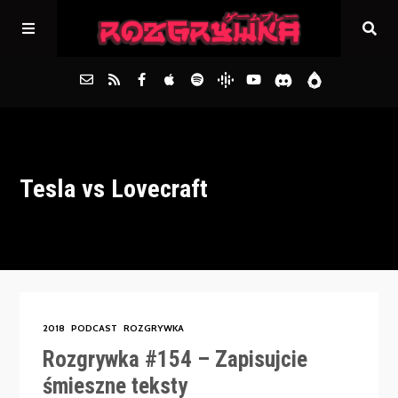
Główna
Tesla vs Lovecraft
Archiwum
FAQs
Kontakt
2018
PODCAST
ROZGRYWKA
Rozgrywka #154 – Zapisujcie
śmieszne teksty