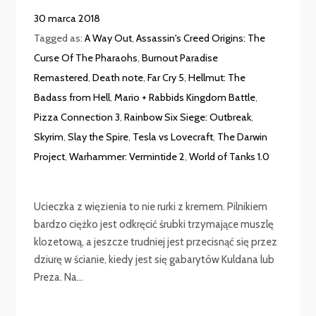
30 marca 2018
Tagged as:
A Way Out
,
Assassin's Creed Origins: The
Curse Of The Pharaohs
,
Burnout Paradise
Remastered
,
Death note
,
Far Cry 5
,
Hellmut: The
Badass from Hell
,
Mario + Rabbids Kingdom Battle
,
Pizza Connection 3
,
Rainbow Six Siege: Outbreak
,
Skyrim
,
Slay the Spire
,
Tesla vs Lovecraft
,
The Darwin
Project
,
Warhammer: Vermintide 2
,
World of Tanks 1.0
Ucieczka z więzienia to nie rurki z kremem. Pilnikiem
bardzo ciężko jest odkręcić śrubki trzymające muszlę
klozetową, a jeszcze trudniej jest przecisnąć się przez
dziurę w ścianie, kiedy jest się gabarytów Kuldana lub
Preza. Na...