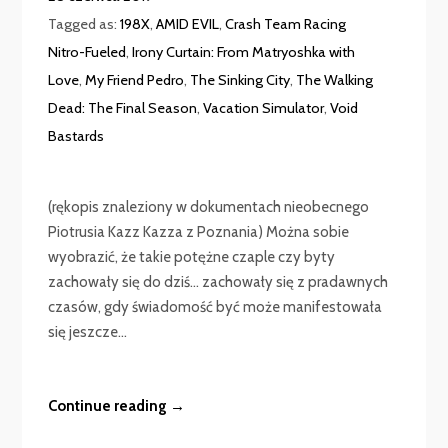
Tagged as:
198X
,
AMID EVIL
,
Crash Team Racing
Nitro-Fueled
,
Irony Curtain: From Matryoshka with
Love
,
My Friend Pedro
,
The Sinking City
,
The Walking
Dead: The Final Season
,
Vacation Simulator
,
Void
Bastards
(rękopis znaleziony w dokumentach nieobecnego
Piotrusia Kazz Kazza z Poznania) Można sobie
wyobrazić, że takie potężne czaple czy byty
zachowały się do dziś… zachowały się z pradawnych
czasów, gdy świadomość być może manifestowała
się jeszcze...
Continue reading →