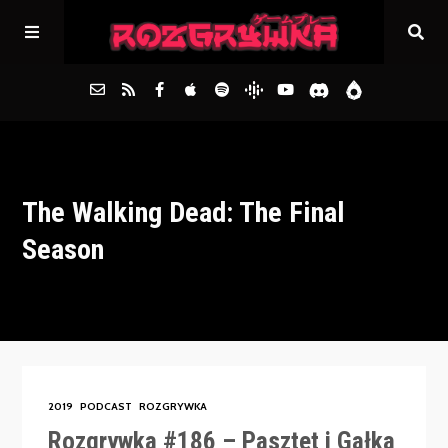
Główna
The Walking Dead: The Final
Archiwum
Season
FAQs
Kontakt
2019
PODCAST
ROZGRYWKA
Rozgrywka #186 – Pasztet i Gałka