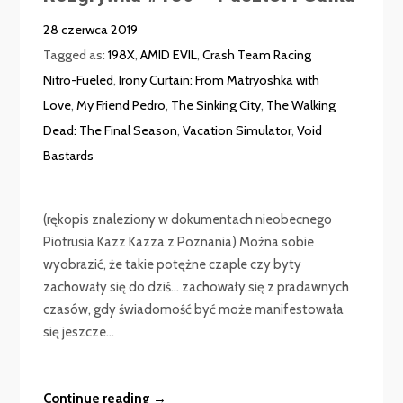
28 czerwca 2019
Tagged as:
198X
,
AMID EVIL
,
Crash Team Racing
Nitro-Fueled
,
Irony Curtain: From Matryoshka with
Love
,
My Friend Pedro
,
The Sinking City
,
The Walking
Dead: The Final Season
,
Vacation Simulator
,
Void
Bastards
(rękopis znaleziony w dokumentach nieobecnego
Piotrusia Kazz Kazza z Poznania) Można sobie
wyobrazić, że takie potężne czaple czy byty
zachowały się do dziś… zachowały się z pradawnych
czasów, gdy świadomość być może manifestowała
się jeszcze...
Continue reading →