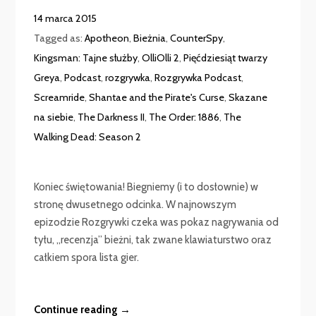
14 marca 2015
Tagged as:
Apotheon
,
Bieżnia
,
CounterSpy
,
Kingsman: Tajne służby
,
OlliOlli 2
,
Pięćdziesiąt twarzy
Greya
,
Podcast
,
rozgrywka
,
Rozgrywka Podcast
,
Screamride
,
Shantae and the Pirate's Curse
,
Skazane
na siebie
,
The Darkness II
,
The Order: 1886
,
The
Walking Dead: Season 2
Koniec świętowania! Biegniemy (i to dosłownie) w
stronę dwusetnego odcinka. W najnowszym
epizodzie Rozgrywki czeka was pokaz nagrywania od
tyłu, „recenzja” bieżni, tak zwane klawiaturstwo oraz
całkiem spora lista gier.
Continue reading →