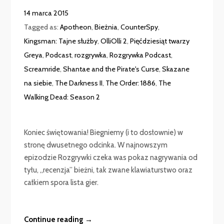
14 marca 2015
Tagged as:
Apotheon
,
Bieżnia
,
CounterSpy
,
Kingsman: Tajne służby
,
OlliOlli 2
,
Pięćdziesiąt twarzy
Greya
,
Podcast
,
rozgrywka
,
Rozgrywka Podcast
,
Screamride
,
Shantae and the Pirate's Curse
,
Skazane
na siebie
,
The Darkness II
,
The Order: 1886
,
The
Walking Dead: Season 2
Koniec świętowania! Biegniemy (i to dosłownie) w
stronę dwusetnego odcinka. W najnowszym
epizodzie Rozgrywki czeka was pokaz nagrywania od
tyłu, „recenzja” bieżni, tak zwane klawiaturstwo oraz
całkiem spora lista gier.
Continue reading →