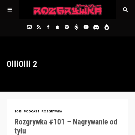
Główna
OlliOlli 2
Archiwum
FAQs
Kontakt
2015
PODCAST
ROZGRYWKA
Rozgrywka #101 – Nagrywanie od
tyłu