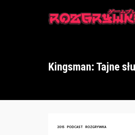
This is a placeholder for your sticky navigation bar. It should n
Kingsman: Tajne sł
2015
PODCAST
ROZGRYWKA