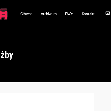
ot be visible.
Główna
Archiwum
FAQs
Kontakt
użby