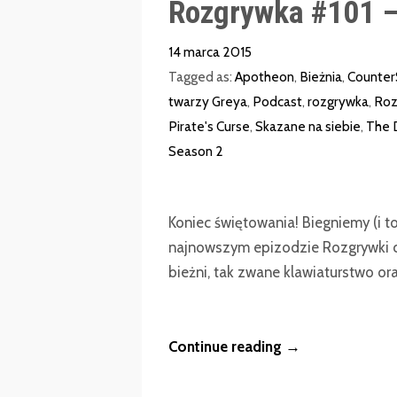
Rozgrywka #101 –
14 marca 2015
Tagged as:
Apotheon
,
Bieżnia
,
Counter
twarzy Greya
,
Podcast
,
rozgrywka
,
Roz
Pirate's Curse
,
Skazane na siebie
,
The D
Season 2
Koniec świętowania! Biegniemy (i 
najnowszym epizodzie Rozgrywki cz
bieżni, tak zwane klawiaturstwo oraz
Continue reading →