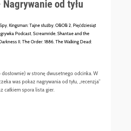
 Nagrywanie od tyłu
Spy
,
Kingsman: Tajne służby
,
OlliOlli 2
,
Pięćdziesiąt
grywka Podcast
,
Screamride
,
Shantae and the
arkness II
,
The Order: 1886
,
The Walking Dead:
to dosłownie) w stronę dwusetnego odcinka. W
eka was pokaz nagrywania od tyłu, „recenzja”
 całkiem spora lista gier.