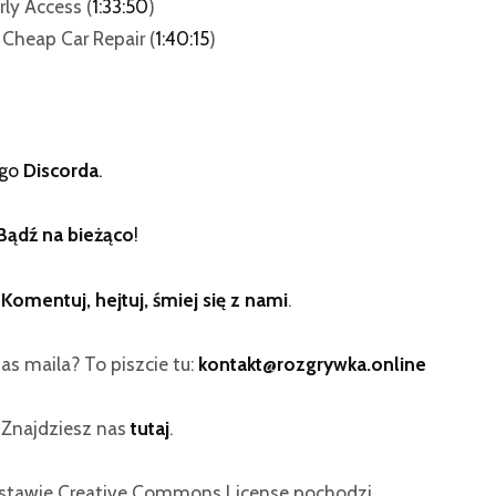
rly Access (
1:33:50
)
 Cheap Car Repair (
1:40:15
)
ego
Discorda
.
Bądź na bieżąco
!
:
Komentuj, hejtuj, śmiej się z nami
.
as maila? To piszcie tu:
kontakt@rozgrywka.online
? Znajdziesz nas
tutaj
.
dstawie Creative Commons License pochodzi