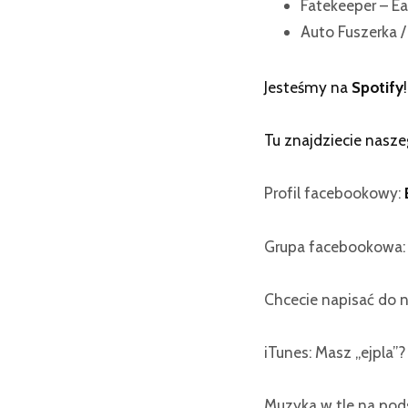
Fatekeeper – Ea
Auto Fuszerka /
Jesteśmy na
Spotify
!
Tu znajdziecie nasz
Profil facebookowy:
Grupa facebookowa
Chcecie napisać do n
iTunes: Masz „ejpla”
Muzyka w tle na po