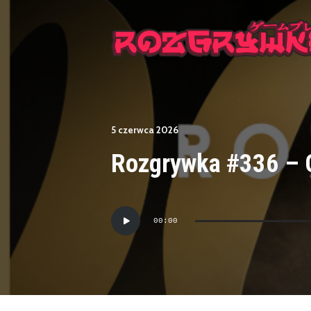
5 czerwca 2026
Rozgrywka #336 – 
Odtwarzacz
00:00
plików
dźwiękowych