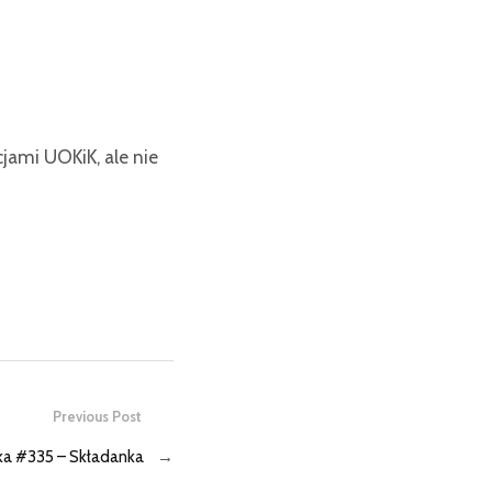
ami UOKiK, ale nie
Previous Post
a #335 – Składanka
→