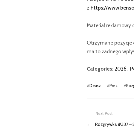
z
https://www.bens
Materiał reklamowy 
Otrzymane pozycje o
ma to żadnego wpływ
Categories:
2026
,
P
#
Deusz
#
Prez
#
Roz
Next Post
←
Rozgrywka #337 – 