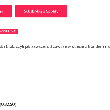
es
Subskrybuj w Spotify
DOWNLOAD
ok i blok, czyli jak zawsze, od zawsze w duecie z Bondem na
(
0:32:50
)