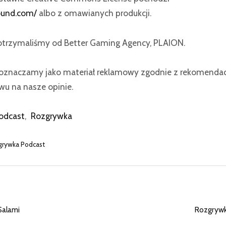
ound.com/
albo z omawianych produkcji.
otrzymaliśmy od Better Gaming Agency, PLAION.
znaczamy jako materiał reklamowy zgodnie z rekomendacj
u na nasze opinie.
odcast
,
Rozgrywka
grywka Podcast
Salami
Rozgrywk