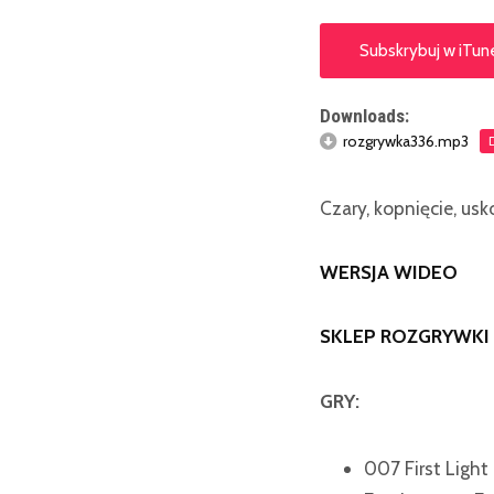
Subskrybuj w iTun
Downloads:
rozgrywka336.mp3
Czary, kopnięcie, usk
WERSJA WIDEO
SKLEP ROZGRYWKI
GRY:
007 First Light 