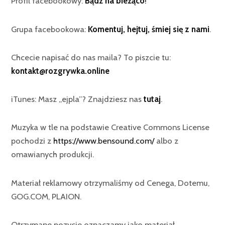
Profil facebookowy:
Bądź na bieżąco
!
Grupa facebookowa:
Komentuj, hejtuj, śmiej się z nami
.
Chcecie napisać do nas maila? To piszcie tu:
kontakt@rozgrywka.online
iTunes: Masz „ejpla”? Znajdziesz nas
tutaj
.
Muzyka w tle na podstawie Creative Commons License
pochodzi z
https://www.bensound.com/
albo z
omawianych produkcji.
Materiał reklamowy otrzymaliśmy od Cenega, Dotemu,
GOG.COM, PLAION.
Otrzymane pozycje oznaczamy jako materiał