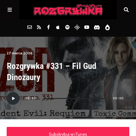
Główna
27 marca 2026
Rozgrywka #331 – Fil Gud
Archiwum
Dinozaury
FAQs
Odtwarzacz
00:00
00:00
plików
Kontakt
dźwiękowych
Subskrybuj w iTunes