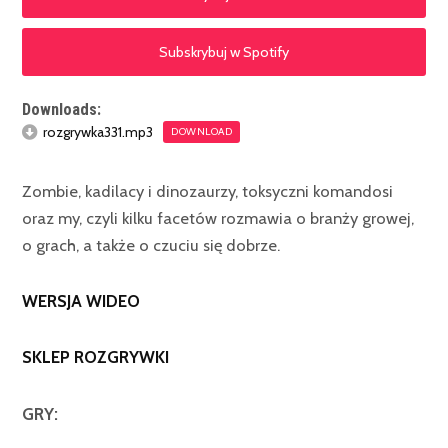
Subskrybuj w Spotify
Downloads:
rozgrywka331.mp3
DOWNLOAD
Zombie, kadilacy i dinozaurzy, toksyczni komandosi
oraz my, czyli kilku facetów rozmawia o branży growej,
o grach, a także o czuciu się dobrze.
WERSJA WIDEO
SKLEP ROZGRYWKI
GRY: