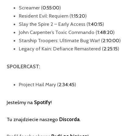
Screamer (
0:55:00
)
Resident Evil: Requiem (
1:15:20
)
Slay the Spire 2 – Early Access (
1:40:15
)
John Carpenter’s Toxic Commando (
1:48:20
)
Starship Troopers: Ultimate Bug War! (
2:10:00
)
Legacy of Kain: Defiance Remastered (
2:25:15
)
SPOILERCAST:
Project Hail Mary (
2:34:45
)
Jesteśmy na
Spotify
!
Tu znajdziecie naszego
Discorda
.