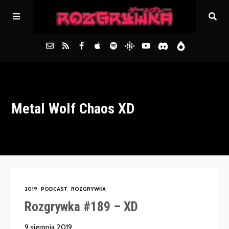
Główna
Metal Wolf Chaos XD
Archiwum
FAQs
Kontakt
2019
PODCAST
ROZGRYWKA
Rozgrywka #189 – XD
9 sierpnia 2019