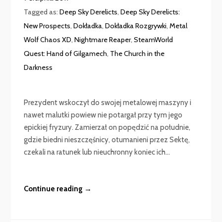
Tagged as:
Deep Sky Derelicts
,
Deep Sky Derelicts:
New Prospects
,
Dokładka
,
Dokładka Rozgrywki
,
Metal
Wolf Chaos XD
,
Nightmare Reaper
,
SteamWorld
Quest: Hand of Gilgamech
,
The Church in the
Darkness
Prezydent wskoczył do swojej metalowej maszyny i
nawet malutki powiew nie potargał przy tym jego
epickiej fryzury. Zamierzał on popędzić na południe,
gdzie biedni nieszczęśnicy, otumanieni przez Sektę,
czekali na ratunek lub nieuchronny koniec ich...
Continue reading →