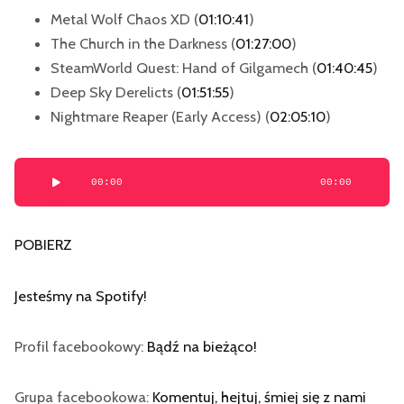
Metal Wolf Chaos XD (
01:10:41
)
The Church in the Darkness (
01:27:00
)
SteamWorld Quest: Hand of Gilgamech (
01:40:45
)
Deep Sky Derelicts (
01:51:55
)
Nightmare Reaper (Early Access) (
02:05:10
)
Odtwarzacz
00:00
00:00
plików
dźwiękowych
POBIERZ
Jesteśmy na Spotify!
Profil facebookowy:
Bądź na bieżąco!
Grupa facebookowa:
Komentuj, hejtuj, śmiej się z nami