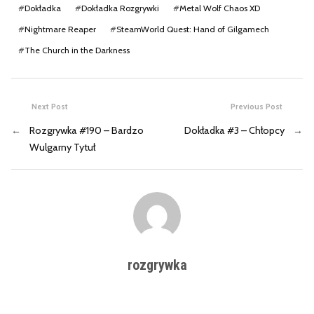
#
Dokładka
#
Dokładka Rozgrywki
#
Metal Wolf Chaos XD
#
Nightmare Reaper
#
SteamWorld Quest: Hand of Gilgamech
#
The Church in the Darkness
Next Post
Previous Post
←
Rozgrywka #190 – Bardzo
Dokładka #3 – Chłopcy
→
Wulgarny Tytuł
rozgrywka