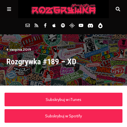
Główna
9 sierpnia 2019
Rozgrywka #189 – XD
Archiwum
FAQs
Kontakt
Subskrybuj w iTunes
Subskrybuj w Spotify