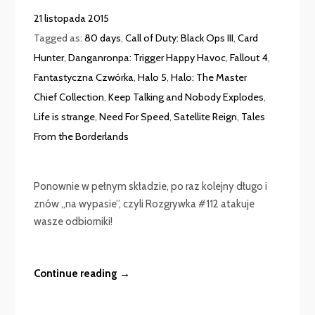
21 listopada 2015
Tagged as:
80 days
,
Call of Duty: Black Ops III
,
Card
Hunter
,
Danganronpa: Trigger Happy Havoc
,
Fallout 4
,
Fantastyczna Czwórka
,
Halo 5
,
Halo: The Master
Chief Collection
,
Keep Talking and Nobody Explodes
,
Life is strange
,
Need For Speed
,
Satellite Reign
,
Tales
From the Borderlands
Ponownie w pełnym składzie, po raz kolejny długo i
znów „na wypasie”, czyli Rozgrywka #112 atakuje
wasze odbiorniki!
Continue reading →