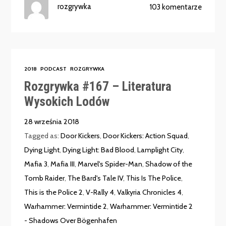
rozgrywka
103 komentarze
2018
PODCAST
ROZGRYWKA
Rozgrywka #167 – Literatura
Wysokich Lodów
28 września 2018
Tagged as:
Door Kickers
,
Door Kickers: Action Squad
,
Dying Light
,
Dying Light: Bad Blood
,
Lamplight City
,
Mafia 3
,
Mafia III
,
Marvel's Spider-Man
,
Shadow of the
Tomb Raider
,
The Bard's Tale IV
,
This Is The Police
,
This is the Police 2
,
V-Rally 4
,
Valkyria Chronicles 4
,
Warhammer: Vermintide 2
,
Warhammer: Vermintide 2
- Shadows Over Bögenhafen