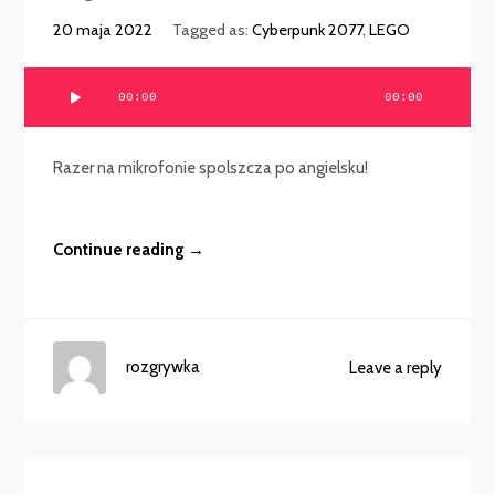
20 maja 2022
Tagged as:
Cyberpunk 2077
,
LEGO
Odtwarzacz
00:00
00:00
plików
dźwiękowych
Razer na mikrofonie spolszcza po angielsku!
Continue reading →
rozgrywka
Leave a reply