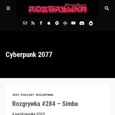
Główna
Cyberpunk 2077
Archiwum
FAQs
Kontakt
2023
PODCAST
ROZGRYWKA
Rozgrywka #284 – Simba
6 października 2023