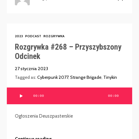
2023
PODCAST
ROZGRYWKA
Rozgrywka #268 – Przyszybszony
Odcinek
27 stycznia 2023
Tagged as:
Cyberpunk 2077
,
Strange Brigade
,
Tinykin
Odtwarzacz
00:00
00:00
plików
dźwiękowych
Ogłoszenia Deuszpasterskie
Continue reading →