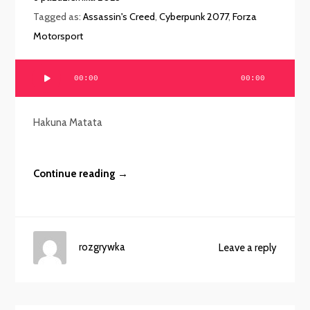
Tagged as:
Assassin's Creed
,
Cyberpunk 2077
,
Forza
Motorsport
Odtwarzacz
00:00
00:00
plików
dźwiękowych
Hakuna Matata
Continue reading →
rozgrywka
Leave a reply